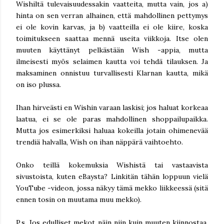
Wishiltä tulevaisuudessakin vaatteita, mutta vain, jos a)
hinta on sen verran alhainen, että mahdollinen pettymys
ei ole kovin karvas, ja b) vaatteilla ei ole kiire, koska
toimitukseen saattaa mennä useita viikkoja. Itse olen
muuten käyttänyt pelkästään Wish -appia, mutta
ilmeisesti myös selaimen kautta voi tehdä tilauksen. Ja
maksaminen onnistuu turvallisesti Klarnan kautta, mikä
on iso plussa.
Ihan hirveästi en Wishin varaan laskisi; jos haluat korkeaa
laatua, ei se ole paras mahdollinen shoppailupaikka.
Mutta jos esimerkiksi haluaa kokeilla jotain ohimenevää
trendiä halvalla, Wish on ihan näppärä vaihtoehto.
Onko teillä kokemuksia Wishistä tai vastaavista
sivustoista, kuten eBaysta? Linkitän tähän loppuun vielä
YouTube -videon, jossa näkyy tämä mekko liikkeessä (sitä
ennen tosin on muutama muu mekko).
P.s. Jos edulliset mekot näin niin kuin muuten kiinnostaa,