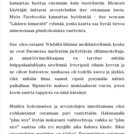
kannattaa luottaa enemmän kuin tuotekuviin. Monesti
käyttäjät laittavat arvosteluihin itse ottamiaan kuvia.
Myös Facebookia kannattaa hyödyntää - itse seuraan
"Läskien kiinarätit" ryhmää, jonka kautta saa hyvää tietoa
nimenomaan pluskokoisista vaatteista.
Itse olen ostanut Wishiltä lähinnä meikkisiveltimiä, koska
ne ovat Suomessa mielestäni järkyttävän ylihinnoiteltuja,
ja amatöörimeikkaajana en tarvitse mitään
huippulaadukkaita siveltimiä. Irtoripsiä tilasin kerran ja
ne olivat hutiostos; nauhaosa oli todella suora ja jäykkä,
eikä mikään liima saanut ripsiä pysymään nätisti
paikallaan. Ripsisetti maksoi muistaakseni euron, joten
kovin suurta tappiota en siinä kärsinyt.
Muiden kokemusten ja arvostelujen innoittamana olen
rohkaistunut ostamaan pari vaatettakin. Hakusanalla
"plus size" löytää mukavasti vaihtoehtoja, vaikka se "plus
size" saattaa olla eri myyjille aika liukuva käsite. Siksi
arvostelujen merkitys on tärkeä. Ensimmäinen ostamani