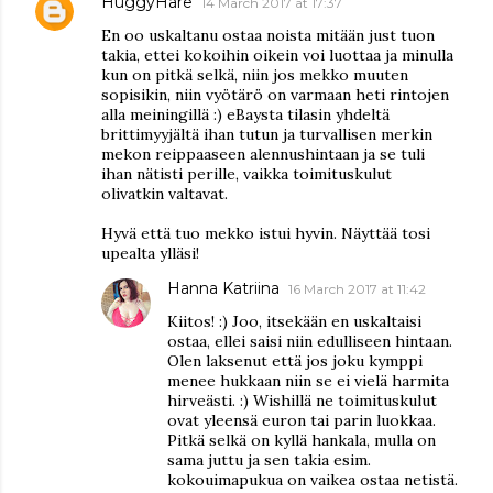
HuggyHare
14 March 2017 at 17:37
En oo uskaltanu ostaa noista mitään just tuon
takia, ettei kokoihin oikein voi luottaa ja minulla
kun on pitkä selkä, niin jos mekko muuten
sopisikin, niin vyötärö on varmaan heti rintojen
alla meiningillä :) eBaysta tilasin yhdeltä
brittimyyjältä ihan tutun ja turvallisen merkin
mekon reippaaseen alennushintaan ja se tuli
ihan nätisti perille, vaikka toimituskulut
olivatkin valtavat.
Hyvä että tuo mekko istui hyvin. Näyttää tosi
upealta ylläsi!
Hanna Katriina
16 March 2017 at 11:42
Kiitos! :) Joo, itsekään en uskaltaisi
ostaa, ellei saisi niin edulliseen hintaan.
Olen laksenut että jos joku kymppi
menee hukkaan niin se ei vielä harmita
hirveästi. :) Wishillä ne toimituskulut
ovat yleensä euron tai parin luokkaa.
Pitkä selkä on kyllä hankala, mulla on
sama juttu ja sen takia esim.
kokouimapukua on vaikea ostaa netistä.