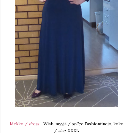
Mekko /
dress
- Wish, myyjä /
seller
: Fashionfinejo, koko
/
size
: XXXL