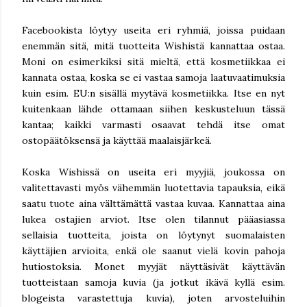
Facebookista löytyy useita eri ryhmiä, joissa puidaan
enemmän sitä, mitä tuotteita Wishistä kannattaa ostaa.
Moni on esimerkiksi sitä mieltä, että kosmetiikkaa ei
kannata ostaa, koska se ei vastaa samoja laatuvaatimuksia
kuin esim. EU:n sisällä myytävä kosmetiikka. Itse en nyt
kuitenkaan lähde ottamaan siihen keskusteluun tässä
kantaa; kaikki varmasti osaavat tehdä itse omat
ostopäätöksensä ja käyttää maalaisjärkeä.
Koska Wishissä on useita eri myyjiä, joukossa on
valitettavasti myös vähemmän luotettavia tapauksia, eikä
saatu tuote aina välttämättä vastaa kuvaa. Kannattaa aina
lukea ostajien arviot. Itse olen tilannut pääasiassa
sellaisia tuotteita, joista on löytynyt suomalaisten
käyttäjien arvioita, enkä ole saanut vielä kovin pahoja
hutiostoksia. Monet myyjät näyttäsivät käyttävän
tuotteistaan samoja kuvia (ja jotkut ikävä kyllä esim.
blogeista varastettuja kuvia), joten arvosteluihin