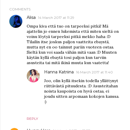
COMMENTS
Alisa
14 March 2017 at 11:29
Ompa kiva että tuo on tarpeeksi pitkä! Mä
ajattelin jo ennen lukemista että miten sieltä on
voinu löytyä tarpeeksi pitkä mekko haha :D
Tilailin itse joskus paljon vaatteita ebaystä,
mutta nyt en oo tainnut pariin vuoteen ostaa.
Sieltä kun voi saada vähän mitä vaan :D Muuten
käytän kyllä ebaytä tosi paljon kun tarviin
asusteita tai mitä ikinä muuta kun vaatetta!
Hanna Katriina
16 March 2017 at 11:40
Joo, olin kyllä itsekin todella yllättynyt
riittävästä pituudesta. :D Asusteitahan
noista kaupoista on hyvä ostaa, ei
joudu sitten arpomaan kokojen kanssa.
:)
REPLY