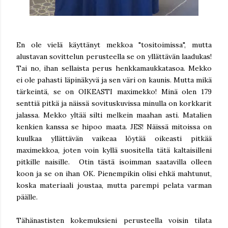
En ole vielä käyttänyt mekkoa "tositoimissa", mutta
alustavan sovittelun perusteella se on yllättävän laadukas!
Tai no, ihan sellaista perus henkkamaukkatasoa. Mekko
ei ole pahasti läpinäkyvä ja sen väri on kaunis. Mutta mikä
tärkeintä, se on OIKEASTI maximekko! Minä olen 179
senttiä pitkä ja näissä sovituskuvissa minulla on korkkarit
jalassa. Mekko yltää silti melkein maahan asti. Matalien
kenkien kanssa se hipoo maata. JES! Näissä mitoissa on
kuulkaa yllättävän vaikeaa löytää oikeasti pitkää
maximekkoa, joten voin kyllä suositella tätä kaltaisilleni
pitkille naisille. Otin tästä isoimman saatavilla olleen
koon ja se on ihan OK. Pienempikin olisi ehkä mahtunut,
koska materiaali joustaa, mutta parempi pelata varman
päälle.
Tähänastisten kokemuksieni perusteella voisin tilata