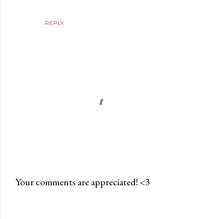
REPLY
Your comments are appreciated! <3
P
o