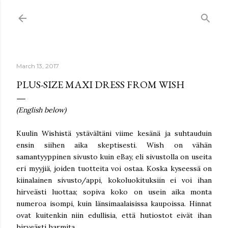
Skip to main content
March 13, 2017
PLUS-SIZE MAXI DRESS FROM WISH
(English below)
Kuulin Wishistä ystävältäni viime kesänä ja suhtauduin
ensin siihen aika skeptisesti. Wish on vähän
samantyyppinen sivusto kuin eBay, eli sivustolla on useita
eri myyjiä, joiden tuotteita voi ostaa. Koska kyseessä on
kiinalainen sivusto/appi, kokoluokituksiin ei voi ihan
hirveästi luottaa; sopiva koko on usein aika monta
numeroa isompi, kuin länsimaalaisissa kaupoissa. Hinnat
ovat kuitenkin niin edullisia, että hutiostot eivät ihan
hirveästi harmita.