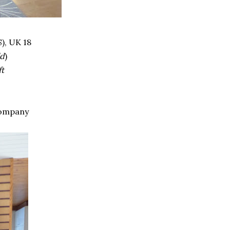
), UK 18
ld
)
ft
Company