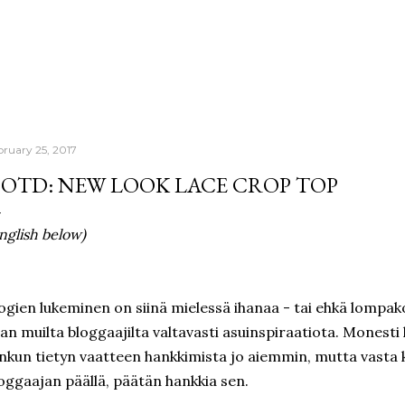
Skip to main content
bruary 25, 2017
OTD: NEW LOOK LACE CROP TOP
nglish below)
ogien lukeminen on siinä mielessä ihanaa - tai ehkä lompak
an muilta bloggaajilta valtavasti asuinspiraatiota. Monesti 
nkun tietyn vaatteen hankkimista jo aiemmin, mutta vasta 
oggaajan päällä, päätän hankkia sen.