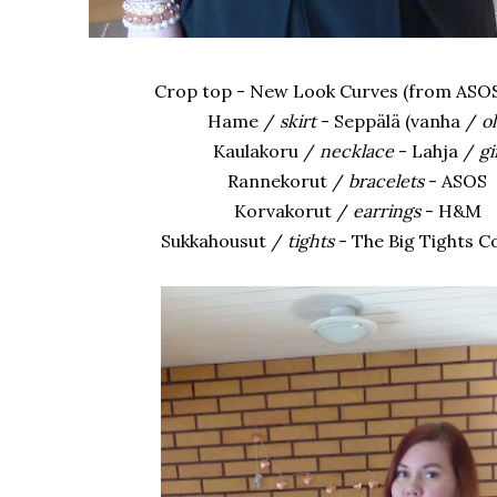
Crop top - New Look Curves (from ASOS
Hame /
skirt
- Seppälä (vanha /
o
Kaulakoru /
necklace
- Lahja /
gi
Rannekorut /
bracelets
- ASOS
Korvakorut /
earrings
- H&M
Sukkahousut /
tights
- The Big Tights 