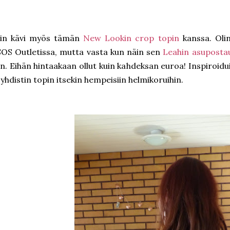
iin kävi myös tämän
New Lookin crop topin
kanssa. Olin
OS Outletissa, mutta vasta kun näin sen
Leahin asuposta
n. Eihän hintaakaan ollut kuin kahdeksan euroa! Inspiroid
 yhdistin topin itsekin hempeisiin helmikoruihin.