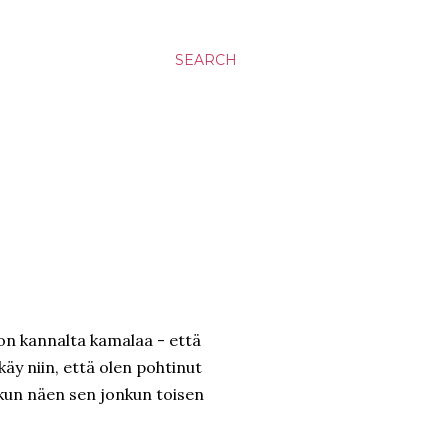
SEARCH
on kannalta kamalaa - että
käy niin, että olen pohtinut
kun näen sen jonkun toisen