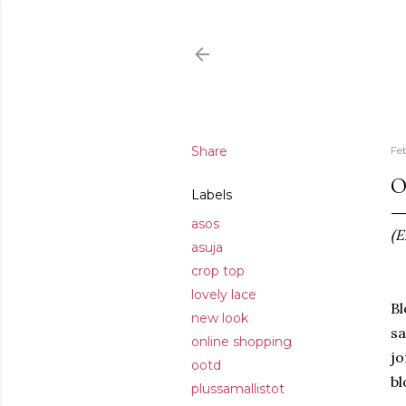
Share
Fe
O
Labels
asos
(E
asuja
crop top
lovely lace
Bl
new look
sa
online shopping
jo
ootd
bl
plussamallistot