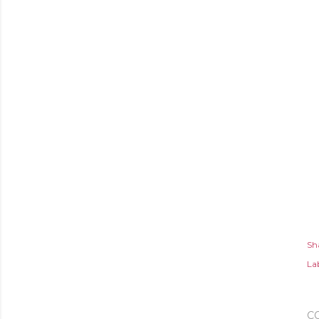
Sh
Lab
C