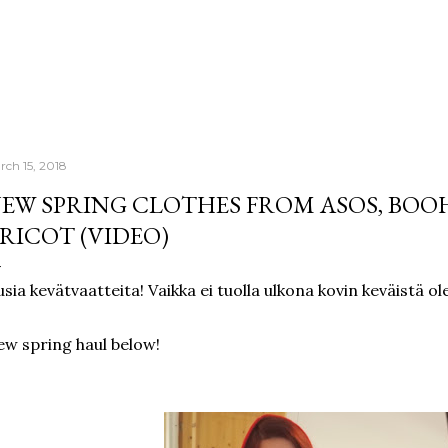
Skip to main content
rch 15, 2018
EW SPRING CLOTHES FROM ASOS, BOO
RICOT (VIDEO)
sia kevätvaatteita! Vaikka ei tuolla ulkona kovin keväistä ole
w spring haul below!