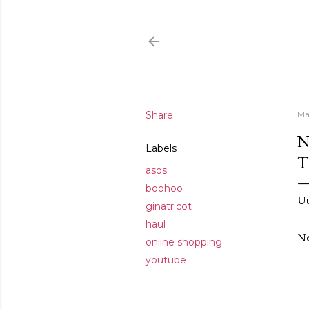
Share
Ma
N
Labels
T
asos
boohoo
Uu
ginatricot
haul
Ne
online shopping
youtube