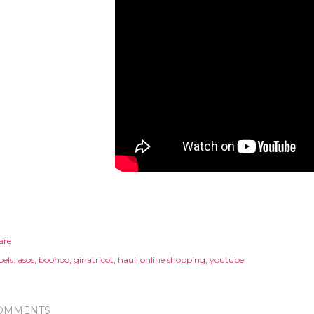
are
els:
asos
boohoo
ginatricot
haul
online shopping
youtube
OMMENTS