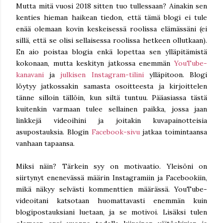
Mutta mitä vuosi 2018 sitten tuo tullessaan? Ainakin sen
kenties hieman haikean tiedon, että tämä blogi ei tule
enää olemaan kovin keskeisessä roolissa elämässäni (ei
sillä, että se olisi sellaisessa roolissa hetkeen ollutkaan).
En aio poistaa blogia enkä lopettaa sen ylläpitämistä
kokonaan, mutta keskityn jatkossa enemmän
YouTube-
kanavani
ja
julkisen Instagram-tilini
ylläpitoon. Blogi
löytyy jatkossakin samasta osoitteesta ja kirjoittelen
tänne silloin tällöin, kun siltä tuntuu. Pääasiassa tästä
kuitenkin varmaan tulee sellainen paikka, jossa jaan
linkkejä videoihini ja joitakin kuvapainotteisia
asupostauksia. Blogin
Facebook-sivu
jatkaa toimintaansa
vanhaan tapaansa.
Miksi näin? Tärkein syy on motivaatio. Yleisöni on
siirtynyt enenevässä määrin Instagramiin ja Facebookiin,
mikä näkyy selvästi kommenttien määrässä. YouTube-
videoitani katsotaan huomattavasti enemmän kuin
blogipostauksiani luetaan, ja se motivoi. Lisäksi tulen