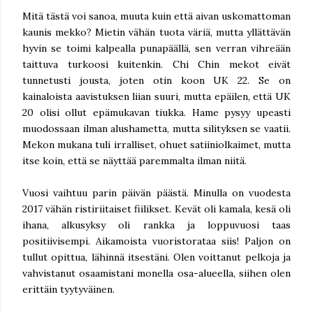
Mitä tästä voi sanoa, muuta kuin että aivan uskomattoman
kaunis mekko? Mietin vähän tuota väriä, mutta yllättävän
hyvin se toimi kalpealla punapäällä, sen verran vihreään
taittuva turkoosi kuitenkin. Chi Chin mekot eivät
tunnetusti jousta, joten otin koon UK 22. Se on
kainaloista aavistuksen liian suuri, mutta epäilen, että UK
20 olisi ollut epämukavan tiukka. Hame pysyy upeasti
muodossaan ilman alushametta, mutta silityksen se vaatii.
Mekon mukana tuli irralliset, ohuet satiiniolkaimet, mutta
itse koin, että se näyttää paremmalta ilman niitä.
Vuosi vaihtuu parin päivän päästä. Minulla on vuodesta
2017 vähän ristiriitaiset fiilikset. Kevät oli kamala, kesä oli
ihana, alkusyksy oli rankka ja loppuvuosi taas
positiivisempi. Aikamoista vuoristorataa siis! Paljon on
tullut opittua, lähinnä itsestäni. Olen voittanut pelkoja ja
vahvistanut osaamistani monella osa-alueella, siihen olen
erittäin tyytyväinen.