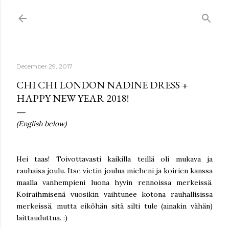
Skip to main content
December 29, 2017
CHI CHI LONDON NADINE DRESS +
HAPPY NEW YEAR 2018!
(English below)
Hei taas! Toivottavasti kaikilla teillä oli mukava ja
rauhaisa joulu. Itse vietin joulua mieheni ja koirien kanssa
maalla vanhempieni luona hyvin rennoissa merkeissä.
Koiraihmisenä vuosikin vaihtunee kotona rauhallisissa
merkeissä, mutta eiköhän sitä silti tule (ainakin vähän)
laittauduttua. :)