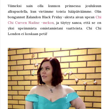
Viimeksi sain olla kunnon prinsessa joulukuun
alkupuolella, kun vietimme toista hääpäiväämme. Olin
bongannut Zalandon Black Friday -alesta aivan upean
Chi
Chi Curven Nadine -mekon
, ja täytyy sanoa, että se on
yksi upeimmista omistamistani vaatteista. Chi Chi
London ei koskaan petä!