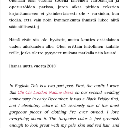
olemaan ensi vuonna todella kiireinen väitöskirjan ja
opetustöiden parissa, joten aikaa pitkien tekstien
kirjoittamiseen ei yksinkertaisesti ole - varsinkin, kun
tiedän, että vain noin kymmenkunta ihmistä lukee niitä
säännöllisesti. ;)
Nämä eivät siis ole hyvästit, mutta kenties eräänlainen
uuden aikakauden alku. Olen erittäin kiitollinen kaikille
teille, jotka olette pysyneet mukana matkalla näin kauan!
Ihanaa uutta vuotta 2018!
In English: This is a two part post. First, the outfit: I wore
this
Chi Chi London Nadine dress
on our second wedding
anniversary in early December. It was a Black Friday find,
and I absolutely adore it. It's seriously one of the most
gorgeous pieces of clothing I've ever owned. I love
everything about it. The turquoise color is just greenish
enough to look great with my pale skin and red hair, and