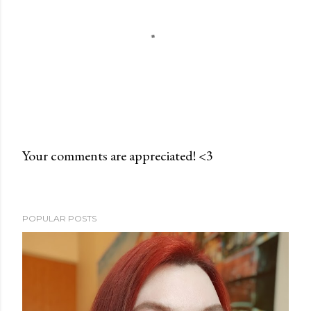
Your comments are appreciated! <3
P
o
s
POPULAR POSTS
t
a
C
o
m