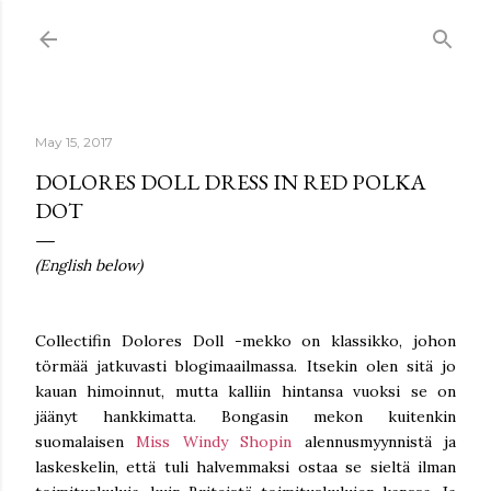
Skip to main content
May 15, 2017
DOLORES DOLL DRESS IN RED POLKA
DOT
(English below)
Collectifin Dolores Doll -mekko on klassikko, johon
törmää jatkuvasti blogimaailmassa. Itsekin olen sitä jo
kauan himoinnut, mutta kalliin hintansa vuoksi se on
jäänyt hankkimatta. Bongasin mekon kuitenkin
suomalaisen
Miss Windy Shopin
alennusmyynnistä ja
laskeskelin, että tuli halvemmaksi ostaa se sieltä ilman