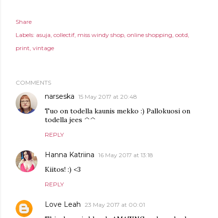
Share
Labels:
asuja
collectif
miss windy shop
online shopping
ootd
print
vintage
COMMENTS
narseska
15 May 2017 at 20:48
Tuo on todella kaunis mekko :) Pallokuosi on
todella jees ^^
REPLY
Hanna Katriina
16 May 2017 at 13:18
Kiitos! :) <3
REPLY
Love Leah
23 May 2017 at 00:01