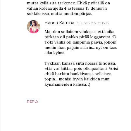
mutta kyllä sitä tarkenee. Ehkä pyörällä on
vähän koleaa ajella 4 asteessa 15 denierin
sukkiksissa, mutta muuten pärjää.
Hanna Katriina
3 June 2017 at 15:13
Mä olen sellainen vilukissa, että aika
pitkään oli pakko pitää leggareita. :D
Toki välillä oli lämpimiä päiviä, jolloin
menin ihan paljain säärin... nyt on taas
aika kylmä.
Tykkään kanssa siitä noissa hihoissa,
että voi laittaa pois olkapäältäni. Voisi
ehkä harkita hankkivansa sellaisen
topin... menisi hyvin kaikkien mun
kynähameiden kanssa. :)
REPLY