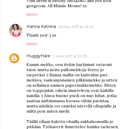
This dress is bloody AMAZING and you look
gorgeous. All Minnie Mouse! xx
REPLY
Hanna Katriina
23 May 2017 at 09:41
Thank you! :) xx
REPLY
HuggyHare
2 June 2017 at 20:33
Kaunis mekko, oon itekin harkinnut ostavani
tuon, mutta noita pallomekkoja löytyy jo
tarpeeksi :) Samaa mallia on kuitenkin pari
mekkoa, vaaleanpunainen pilkkumekko ja sitten
on sellainen sininen paperinukkemekko. Sitten
on toppejakin, oikein imartelevia ovat kaikilla
naisilla :) Ainoa huono puoli on nuo hihat, jotka
saattaa naftimmassa koossa vähän puristaa,
mutta niitäkin voi onneksi siirrellä olkapäille ja
niiltä pois miten mielii.
Täällä ollaan kulettu ohuilla sukkahousuilla jo
pitkään. Työkaverit ihmettelee kuinka tarkenen,