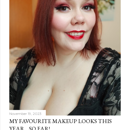
m
e
n
t
November 19, 2023
MY FAVOURITE MAKEUP LOOKS THIS
YEAR... SO FAR!