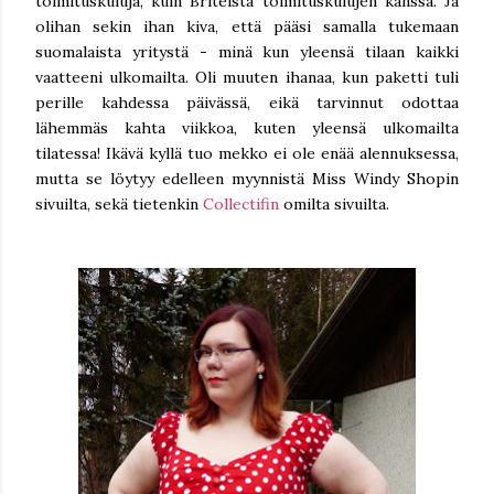
toimituskuluja, kuin Briteistä toimituskulujen kanssa. Ja
olihan sekin ihan kiva, että pääsi samalla tukemaan
suomalaista yritystä - minä kun yleensä tilaan kaikki
vaatteeni ulkomailta. Oli muuten ihanaa, kun paketti tuli
perille kahdessa päivässä, eikä tarvinnut odottaa
lähemmäs kahta viikkoa, kuten yleensä ulkomailta
tilatessa! Ikävä kyllä tuo mekko ei ole enää alennuksessa,
mutta se löytyy edelleen myynnistä Miss Windy Shopin
sivuilta, sekä tietenkin
Collectifin
omilta sivuilta.