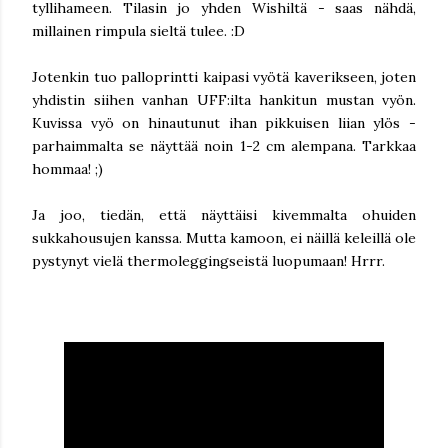
tyllihameen. Tilasin jo yhden Wishiltä - saas nähdä,
millainen rimpula sieltä tulee. :D
Jotenkin tuo palloprintti kaipasi vyötä kaverikseen, joten
yhdistin siihen vanhan UFF:ilta hankitun mustan vyön.
Kuvissa vyö on hinautunut ihan pikkuisen liian ylös -
parhaimmalta se näyttää noin 1-2 cm alempana. Tarkkaa
hommaa! ;)
Ja joo, tiedän, että näyttäisi kivemmalta ohuiden
sukkahousujen kanssa. Mutta kamoon, ei näillä keleillä ole
pystynyt vielä thermoleggingseistä luopumaan! Hrrr.