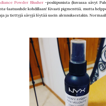
adiance Powder Blusher
-poskipunista (kuvassa sävyt Pal
nta-laatusuhde kohdillaan! Kivasti pigmenttiä, mutta helpp
aja ja tiettyjä sävyjä löytää usein alennuksestakin. Normaal