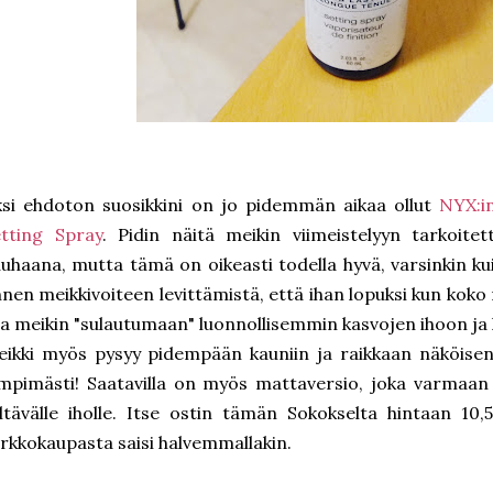
si ehdoton suosikkini on jo pidemmän aikaa ollut
NYX:i
tting Spray
. Pidin näitä meikin viimeistelyyn tarkoite
uhaana, mutta tämä on oikeasti todella hyvä, varsinkin kuiv
nen meikkivoiteen levittämistä, että ihan lopuksi kun koko 
a meikin "sulautumaan" luonnollisemmin kasvojen ihoon ja 
ikki myös pysyy pidempään kauniin ja raikkaan näköisenä
mpimästi! Saatavilla on myös mattaversio, joka varmaan ol
iltävälle iholle. Itse ostin tämän Sokokselta hintaan 10
rkkokaupasta saisi halvemmallakin.