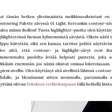
si tämän hetken ylivoimaisista meikkisuosikeistani on
ntouring Palette sävyssä 01 Light. Kerrankin contour-sävy
alea minun iholleni! Tuota highlighter-puolta olen käytt
ghlightereissä hieman kylmemmistä sävyistä. Oikein nätti 
lppo häivyttää, eikä sen kanssa tarvitse pelätä näyttävän
ulee siitä, että contour- ja highlight-sävyt ovat iha
ummemmalta puolelta leviää helposti puuteria, joka 
kkäisin enemmän, jos nämä olisivat omissa lokeroissaan.
 pieni sivellin. Olen käyttänyt sitä sivellintä lähinnä conto
hdalle, ja blendannut sitten isommalla, paremmalla siv
yttäisi olevan
Sokoksen verkkokaupassa
tällä hetkellä hint