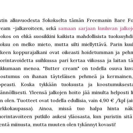
stin alkuvuodesta Sokokselta tämän Freemanin Bare F
ream -jalkavoiteen, sekä
samaan sarjaan kuuluvan jalkoj
okos on ehkä suosikkini kaikista mahdollisista tuoksuyhdi
oksu on melko mieto, mutta silti miellyttävä. Parin ku
älkeen koppurajalkani ovat oikeasti hoidetumman ja pe
orintavoidetta suihkussa pari kertaa viikossa ja laitan t
kkumaan menoa. "Butter cream" on todella osuva kuvaus
oostumus on ihanan täyteläisen pehmeä ja kermainen, 
opeasti. Koska tykkään tuoksusta ja koostumuksesta
ännöllisesti. Yleensä jalkojen hoito jää minulta helposti li
n olen. Tuotteet ovat todella edullisia, vain 4,90 € /kpl (a
erkkokaupassa). Ainoa, missä tuo halpa hinta näky
orintavoiteen putkilo aukesi yläosasta, kun puristin sit
entä miinusta, mutta muuten olen tykännyt kovasti!