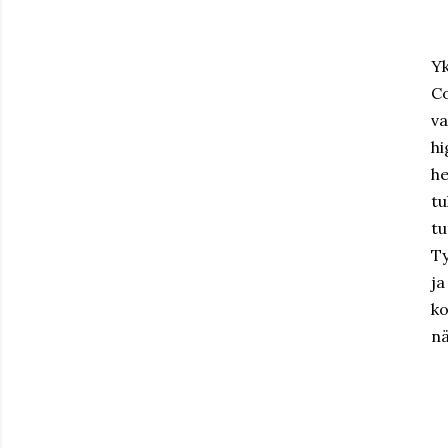
Yk
Co
va
hi
he
t
t
Ty
ja
ko
nä