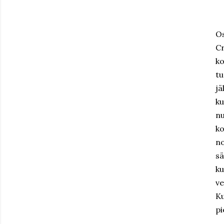
O
C
ko
tu
j
ku
nu
k
n
sä
ku
v
Ku
pi