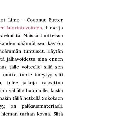
oot Lime + Coconut Butter
en kuorintavoiteen
. Lime ja
stelmistä. Näissä tuotteissa
ukauden säännöllisen käytön
hmeämmän tuntuiset. Käytän
ätä jalkavoidetta aina ennen
 tälle voiteelle, sillä sen
mutta tuote imeytyy silti
, tulee jalkoja rasvattua
ian vähälle huomiolle, laiska
inakin tällä hetkellä Sokoksen
y, on pakkausmateriaali.
ä hieman turhan kovaa. Siitä