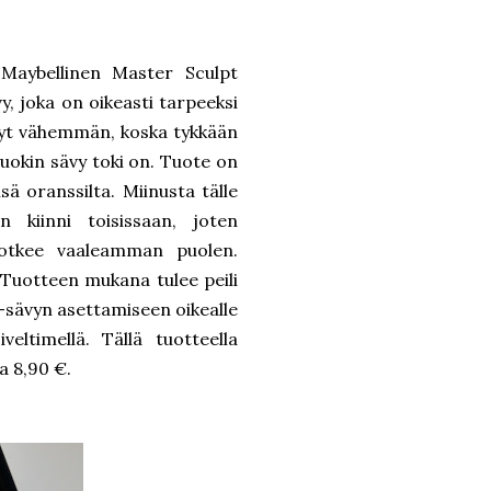
 Maybellinen Master Sculpt
, joka on oikeasti tarpeeksi
änyt vähemmän, koska tykkään
tuokin sävy toki on. Tuote on
sä oranssilta. Miinusta tälle
n kiinni toisissaan, joten
sotkee vaaleamman puolen.
 Tuotteen mukana tulee peili
ur-sävyn asettamiseen oikealle
eltimellä. Tällä tuotteella
aa 8,90 €.