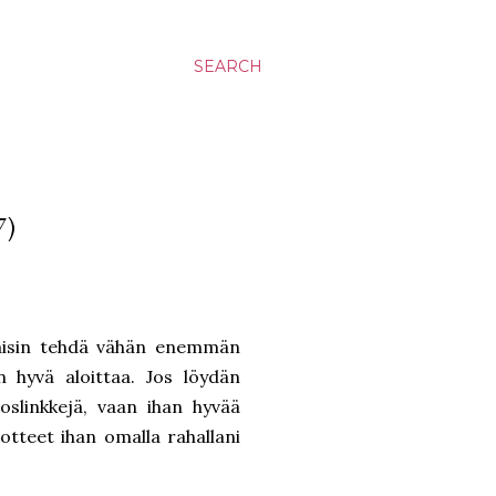
SEARCH
7)
uaisin tehdä vähän enemmän
n hyvä aloittaa. Jos löydän
noslinkkejä, vaan ihan hyvää
uotteet ihan omalla rahallani