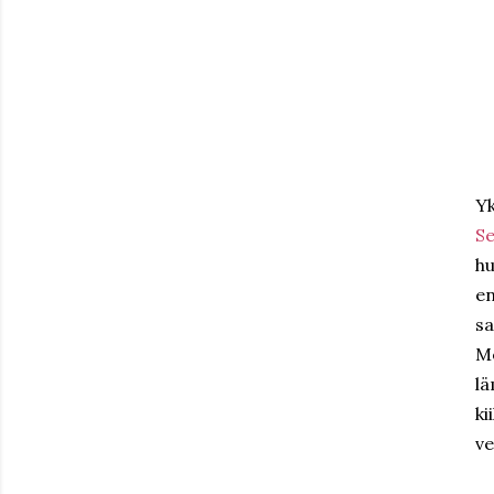
Yk
Se
hu
en
sa
Me
lä
ki
ve