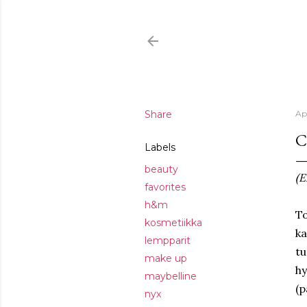
Share
Ap
C
Labels
beauty
(E
favorites
h&m
To
kosmetiikka
ka
lempparit
tu
make up
hy
maybelline
(p
nyx