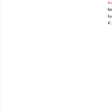
R
hi
la
€.