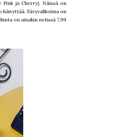
e Pink ja Cherry). Näissä on
o häivyttää. Sävyvalikoima on
ihinta on ainakin netissä 7,99