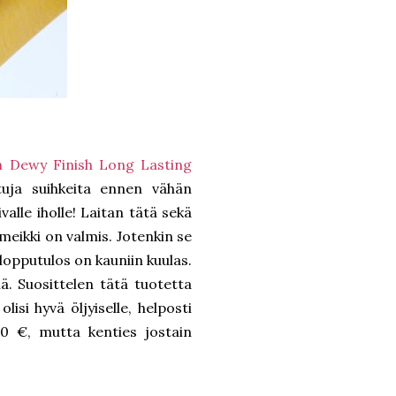
n Dewy Finish Long Lasting
ttuja suihkeita ennen vähän
alle iholle! Laitan tätä sekä
meikki on valmis. Jotenkin se
lopputulos on kauniin kuulas.
. Suosittelen tätä tuotetta
isi hyvä öljyiselle, helposti
,50 €, mutta kenties jostain