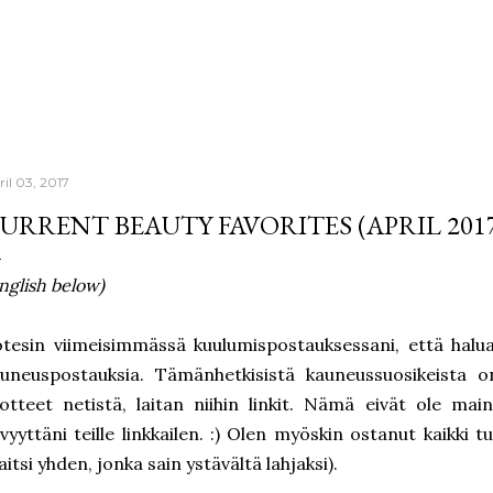
Skip to main content
ril 03, 2017
URRENT BEAUTY FAVORITES (APRIL 201
nglish below)
tesin viimeisimmässä kuulumispostauksessani, että hal
uneuspostauksia. Tämänhetkisistä kauneussuosikeista o
otteet netistä, laitan niihin linkit. Nämä eivät ole mai
vyyttäni teille linkkailen. :) Olen myöskin ostanut kaikki t
aitsi yhden, jonka sain ystävältä lahjaksi).