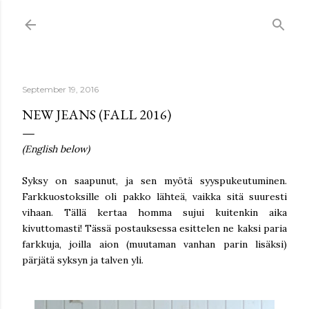
Skip to main content
September 19, 2016
NEW JEANS (FALL 2016)
(English below)
Syksy on saapunut, ja sen myötä syyspukeutuminen.
Farkkuostoksille oli pakko lähteä, vaikka sitä suuresti
vihaan. Tällä kertaa homma sujui kuitenkin aika
kivuttomasti! Tässä postauksessa esittelen ne kaksi paria
farkkuja, joilla aion (muutaman vanhan parin lisäksi)
pärjätä syksyn ja talven yli.