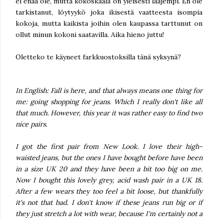
ei enää ole, mutta kokoskaala on yleisesti laajempi. En ole
tarkistanut, löytyykö joka ikisestä vaatteesta isompia
kokoja, mutta kaikista joihin olen kaupassa tarttunut on
ollut minun kokoni saatavilla. Aika hieno juttu!
Oletteko te käyneet farkkuostoksilla tänä syksynä?
In English: Fall is here, and that always means one thing for
me: going shopping for jeans. Which I really don't like all
that much. However, this year it was rather easy to find two
nice pairs.
I got the first pair from New Look. I love their high-
waisted jeans, but the ones I have bought before have been
in a size UK 20 and they have been a bit too big on me.
Now I bought this lovely grey, acid wash pair in a UK 18.
After a few wears they too feel a bit loose, but thankfully
it's not that bad. I don't know if these jeans run big or if
they just stretch a lot with wear, because I'm certainly not a