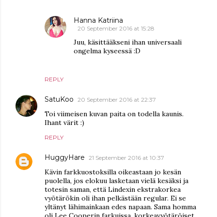
Hanna Katriina
20 September 2016 at 15:28
Juu, käsittääkseni ihan universaali
ongelma kyseessä :D
REPLY
SatuKoo
20 September 2016 at 22:37
Toi viimeisen kuvan paita on todella kaunis.
Ihant värit :)
REPLY
HuggyHare
21 September 2016 at 10:37
Kävin farkkuostoksilla oikeastaan jo kesän
puolella, jos elokuu lasketaan vielä kesäksi ja
totesin saman, että Lindexin ekstrakorkea
vyötärökin oli ihan pelkästään regular. Ei se
yltänyt lähimainkaan edes napaan. Sama homma
oli Lee Cooperin farkuissa, korkeavyötäröiset