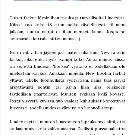
Toiset farkut löysin ihan tutulta ja turvalliselta Lindexiltä.
Näissä tuo koko 48 istuu melko täydellisesti. 46 meni
jalkaan, mutta nappi ei ihan mennyt kiinni. Jospa se
seuraavalla kerralla sitten menisi. :)
Nuo ovat vähän jäykempää materiaalia kuin New Lookin
farkut, siksi ehkä myös isompi koko. Ainoa miinus näissä
on se, että Lindexin "korkea" vyötärö ei todellakaan ole
mielestäni korkea. Ainakaan minulla. New Lookin farkut
yltävät lähelle luonnollista vyötäröäni, nämä taas jäävät
ärsyttävästi sentin tai parin liian alas ollakseen
täydellisen imartelevat. Muuten tykkään kyllä kovasti.
Jostain syystä kuvissa nuo vaaleat kulutukset korostuvat
hirveästi, todellisuudessa väriero on luonnollisempi.
Lindex näyttää muuten lunastaneen lupauksensa siitä, että
se laajentaisi kokovalikoimaansa. Erillistä plussamallistoa