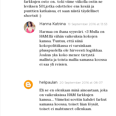
farkkujen osto on.. toki viime viikolla ostin ne
leviksen 501,jotka odottelee ens kesää ja
punttien katkaisua, et saan niistä täydelliset
shortsit :)
Hanna Katriina
19 September 2016 at 13:53
Harmaa on ihana syysväri. <3 Mulla on
H&M:llä vähän vaikeuksia kokojen
kanssa. Tuntuu, että siinä
kokopolitiikassa ei varsinkaan
plusspuolella ole hirveesti logiikkaa.
Joskus yks koko menee tietystä
mallista ja toista mallia samassa koossa
ei saa yli reisien.
helipaulan
20 September 2016 at 08:07
Eli se en olenkaan minä ainoastaan, joka
on vaikeuksissa H&M farkkujen
kanssa.... Viimeksi sovitin kahdet farkut
samassa koossa, toiset liian löysät,
toiset ei mahtuneet ollenkaan.