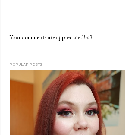
Your comments are appreciated! <3
P
o
s
POPULAR POSTS
t
a
C
o
m
m
e
n
t