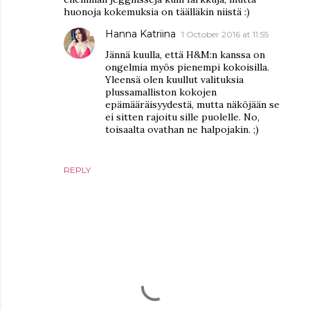
huonoja kokemuksia on täälläkin niistä :)
Hanna Katriina
1 October 2016 at 11:55
Jännä kuulla, että H&M:n kanssa on
ongelmia myös pienempi kokoisilla.
Yleensä olen kuullut valituksia
plussamalliston kokojen
epämääräisyydestä, mutta näköjään se
ei sitten rajoitu sille puolelle. No,
toisaalta ovathan ne halpojakin. ;)
REPLY