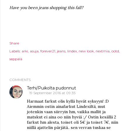
Have you been jeans shopping this fall?
Share
Labels:
arki
asuja
forever21
jeans
lindex
new look
nextmia
ootd
seppälä
COMMENTS
Terhi/Puikolta pudonnut
19 September 2016 at 09:35
Harmaat farkut olis kyllä hyvät syksyyn! :D
Aiemmin ostin ainafarkut Lindexiltä, mut
jotenkin vaan siirryin hm, vaikka mallit ja
matskut ei aina oo niin hyviä :/ Ostin kesällä 2
farkut hm alesta, toiset oli 5€ ja toiset 7€, niin
niillä ajattelin pärjätä.. sen verran tuskaa se