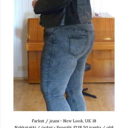
Farkut /
jeans
- New Look, UK 18
Nahkatakki /
jacket
- Seppälä, EUR 50 (vanha /
old
)