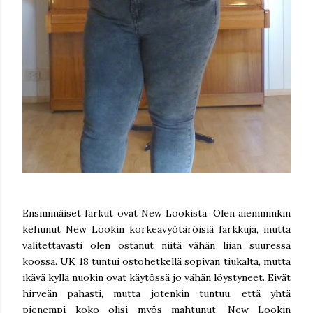
Ensimmäiset farkut ovat New Lookista. Olen aiemminkin
kehunut New Lookin korkeavyötäröisiä farkkuja, mutta
valitettavasti olen ostanut niitä vähän liian suuressa
koossa. UK 18 tuntui ostohetkellä sopivan tiukalta, mutta
ikävä kyllä nuokin ovat käytössä jo vähän löystyneet. Eivät
hirveän pahasti, mutta jotenkin tuntuu, että yhtä
pienempi koko olisi myös mahtunut. New Lookin