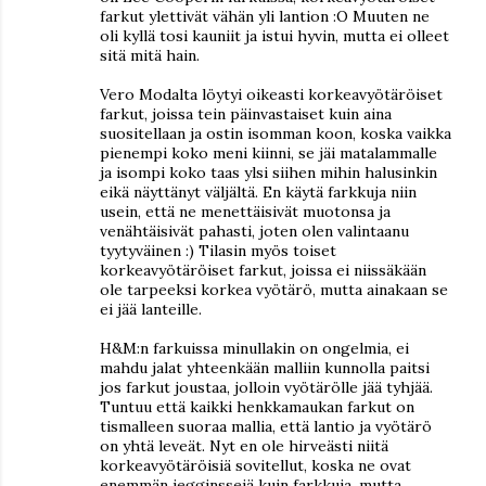
farkut ylettivät vähän yli lantion :O Muuten ne
oli kyllä tosi kauniit ja istui hyvin, mutta ei olleet
sitä mitä hain.
Vero Modalta löytyi oikeasti korkeavyötäröiset
farkut, joissa tein päinvastaiset kuin aina
suositellaan ja ostin isomman koon, koska vaikka
pienempi koko meni kiinni, se jäi matalammalle
ja isompi koko taas ylsi siihen mihin halusinkin
eikä näyttänyt väljältä. En käytä farkkuja niin
usein, että ne menettäisivät muotonsa ja
venähtäisivät pahasti, joten olen valintaanu
tyytyväinen :) Tilasin myös toiset
korkeavyötäröiset farkut, joissa ei niissäkään
ole tarpeeksi korkea vyötärö, mutta ainakaan se
ei jää lanteille.
H&M:n farkuissa minullakin on ongelmia, ei
mahdu jalat yhteenkään malliin kunnolla paitsi
jos farkut joustaa, jolloin vyötärölle jää tyhjää.
Tuntuu että kaikki henkkamaukan farkut on
tismalleen suoraa mallia, että lantio ja vyötärö
on yhtä leveät. Nyt en ole hirveästi niitä
korkeavyötäröisiä sovitellut, koska ne ovat
enemmän jegginssejä kuin farkkuja, mutta