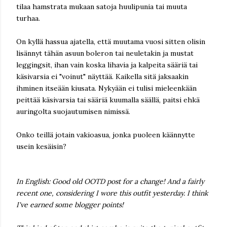
tilaa hamstrata mukaan satoja huulipunia tai muuta
turhaa.
On kyllä hassua ajatella, että muutama vuosi sitten olisin
lisännyt tähän asuun boleron tai neuletakin ja mustat
leggingsit, ihan vain koska lihavia ja kalpeita sääriä tai
käsivarsia ei "voinut" näyttää. Kaikella sitä jaksaakin
ihminen itseään kiusata. Nykyään ei tulisi mieleenkään
peittää käsivarsia tai sääriä kuumalla säällä, paitsi ehkä
auringolta suojautumisen nimissä.
Onko teillä jotain vakioasua, jonka puoleen käännytte
usein kesäisin?
In English: Good old OOTD post for a change! And a fairly
recent one, considering I wore this outfit yesterday. I think
I've earned some blogger points!