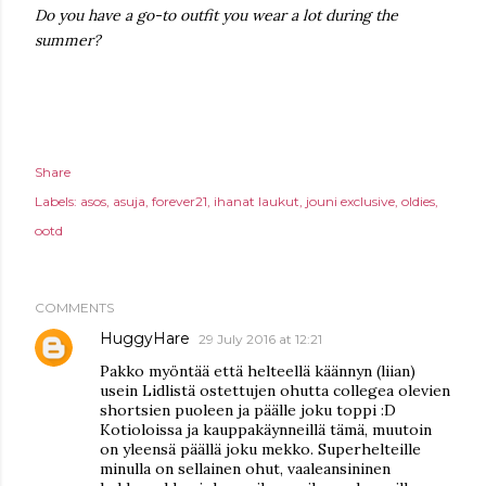
Do you have a go-to outfit you wear a lot during the
summer?
Share
Labels:
asos
asuja
forever21
ihanat laukut
jouni exclusive
oldies
ootd
COMMENTS
HuggyHare
29 July 2016 at 12:21
Pakko myöntää että helteellä käännyn (liian)
usein Lidlistä ostettujen ohutta collegea olevien
shortsien puoleen ja päälle joku toppi :D
Kotioloissa ja kauppakäynneillä tämä, muutoin
on yleensä päällä joku mekko. Superhelteille
minulla on sellainen ohut, vaaleansininen