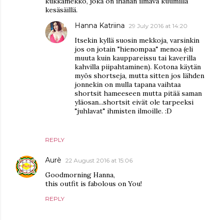
kukkamekko, joka on ihanan ilmava kuumilla
kesäsäillä.
Hanna Katriina
29 July 2016 at 14:20
Itsekin kyllä suosin mekkoja, varsinkin
jos on jotain "hienompaa" menoa (eli
muuta kuin kauppareissu tai kaverilla
kahvilla piipahtaminen). Kotona käytän
myös shortseja, mutta sitten jos lähden
jonnekin on mulla tapana vaihtaa
shortsit hameeseen mutta pitää saman
yläosan...shortsit eivät ole tarpeeksi
"juhlavat" ihmisten ilmoille. :D
REPLY
Aurè
22 August 2016 at 15:06
Goodmorning Hanna,
this outfit is fabolous on You!
REPLY