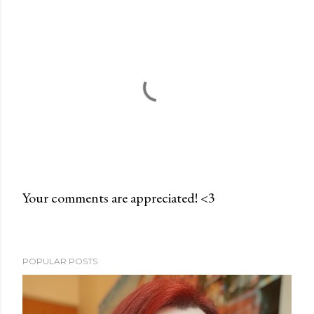
Your comments are appreciated! <3
P
o
s
POPULAR POSTS
t
a
C