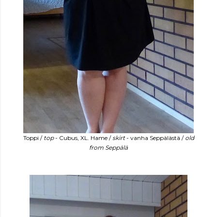
Toppi /
top
- Cubus, XL. Hame /
skirt
- vanha Seppälästä /
old
from Seppälä