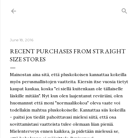
Skip to main content
June 18, 2016
RECENT PURCHASES FROM STRAIGHT
SIZE STORES
Mainostan aina sitä, että pluskokoisen kannattaa kokeilla
myös perusmallistojen vaatteita. Kiersin itse vuosia tietyt
kaupat kaukaa, koska "ei siellä kuitenkaan ole tällaiselle
läskille mitään". Nyt kun olen laajentanut reviiriäni, olen
huomannut että moni "normaalikokoa" oleva vaate voi
todellakin mahtua pluskokoiselle. Kannattaa siis kokeilla
- paitsi jos tiedät pahoittavasi mielesi siitä, että osa
sovittamistasi vaatteista tulee olemaan liian pieniä.
Mielenterveys ennen kaikkea, ja pidetään mielessä se,