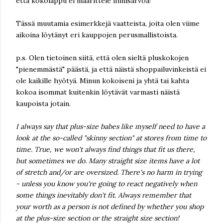
että kokolappu ei määrittele ihmisarvoa!
Tässä muutamia esimerkkejä vaatteista, joita olen viime
aikoina löytänyt eri kauppojen perusmallistoista.
p.s. Olen tietoinen siitä, että olen sieltä pluskokojen
"pienemmästä" päästä, ja että näistä shoppailuvinkeistä ei
ole kaikille hyötyä. Minun kokoiseni ja yhtä tai kahta
kokoa isommat kuitenkin löytävät varmasti näistä
kaupoista jotain.
I always say that plus-size babes like myself need to have a
look at the so-called "skinny section" at stores from time to
time. True, we won't always find things that fit us there,
but sometimes we do. Many straight size items have a lot
of stretch and/or are oversized. There's no harm in trying
- unless you know you're going to react negatively when
some things inevitably don't fit. Always remember that
your worth as a person is not defined by whether you shop
at the plus-size section or the straight size section!