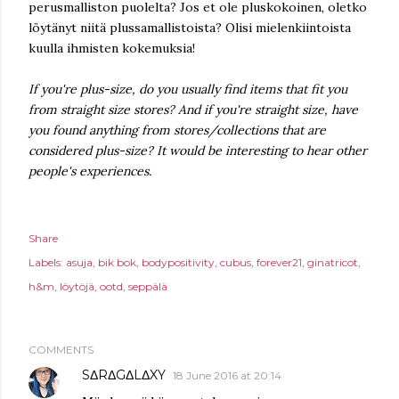
perusmalliston puolelta? Jos et ole pluskokoinen, oletko
löytänyt niitä plussamallistoista? Olisi mielenkiintoista
kuulla ihmisten kokemuksia!
If you're plus-size, do you usually find items that fit you
from straight size stores? And if you're straight size, have
you found anything from stores/collections that are
considered plus-size? It would be interesting to hear other
people's experiences.
Share
Labels:
asuja
bik bok
bodypositivity
cubus
forever21
ginatricot
h&m
löytöjä
ootd
seppälä
COMMENTS
SΔRΔGΔLΔXY
18 June 2016 at 20:14