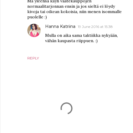
Mä yleensä käyn vaatekauppojen
normaalitarjonnan ensin ja jos sieltä ei löydy
kivoja tai oikean kokoisia, niin menen isommalle
puolelle :)
Hanna Katriina
19 June 2016 at 15:38
Mulla on aika sama taktiikka nykyään,
vähän kaupasta riippuen. :)
REPLY