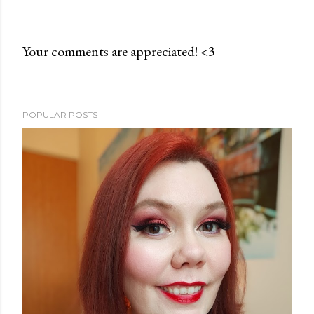
Your comments are appreciated! <3
P
o
s
POPULAR POSTS
t
a
C
o
m
m
e
n
t