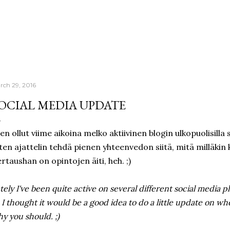
Skip to main content
rch 29, 2016
OCIAL MEDIA UPDATE
en ollut viime aikoina melko aktiivinen blogin ulkopuolisilla
ten ajattelin tehdä pienen yhteenvedon siitä, mitä milläkin
rtaushan on opintojen äiti, heh. ;)
tely I've been quite active on several different social media p
 I thought it would be a good idea to do a little update on w
y you should. ;)