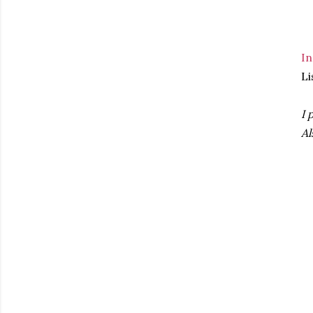
I
Li
I 
Al