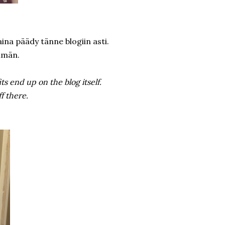
 aina päädy tänne blogiin asti.
emmän.
its end up on the blog itself.
ff there.