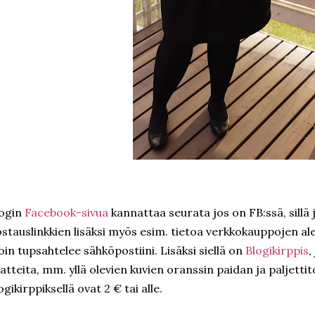
login
Facebook-sivua
kannattaa seurata jos on FB:ssä, sillä 
stauslinkkien lisäksi myös esim. tietoa verkkokauppojen al
oin tupsahtelee sähköpostiini. Lisäksi siellä on
Blogikirppis
,
atteita, mm. yllä olevien kuvien oranssin paidan ja paljettit
ogikirppiksellä ovat 2 € tai alle.