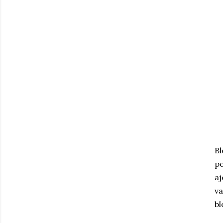
B
po
aj
va
bl