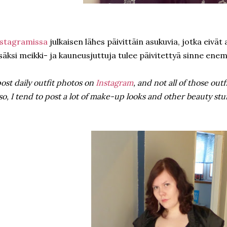
nstagramissa
julkaisen lähes päivittäin asukuvia, jotka eivät
säksi meikki- ja kauneusjuttuja tulee päivitettyä sinne en
post daily outfit photos on
Instagram
, and not all of those outf
so, I tend to post a lot of make-up looks and other beauty stu