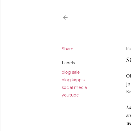
Share
Ma
S
Labels
blog sale
Ol
blogikirppis
jo
social media
Ke
youtube
La
so
wh