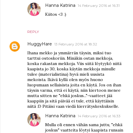
Hanna Katriina
14 February 2016 at 16:31
Kiitos <3 :)
REPLY
HuggyHare
13 February 2016 at 18:32
Ihana mekko ja ymmärrän täysin, miksi tuo
tarttui ostoskoriin. Minäkin ostan mekkoja,
koska rakastan mekkoja. Viis siitä löytyykö niitä
kaapista jo 30, koska käytän mekkoja minulle
tulee (materialistina) hyvä mieli uusista
mekoista. Ikävä kyllä olen myös huono
luopumaan sellaisista joita en käytä. Jos on ihan
täysin varma, että ei käytä, niin kiertoon menee
mutta sitten ne "ehkä joskus..."-vaatteet jää
kaappiin ja sitä päivää ei tule, että käyttäisin
niitä :D Pitäisi vaan viedä kierrätyskeskukselle.
Hanna Katriina
14 February 2016 at 16:33
Mulla oli ennen vähän sama juttu, "ehkä
joskus" vaatteita löytyi kaapista runsain