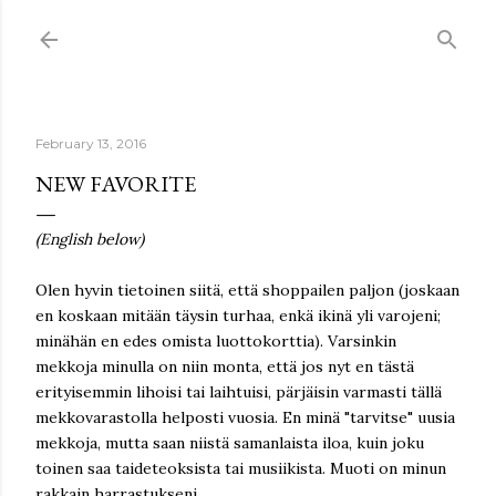
Skip to main content
February 13, 2016
NEW FAVORITE
(English below)
Olen hyvin tietoinen siitä, että shoppailen paljon (joskaan
en koskaan mitään täysin turhaa, enkä ikinä yli varojeni;
minähän en edes omista luottokorttia). Varsinkin
mekkoja minulla on niin monta, että jos nyt en tästä
erityisemmin lihoisi tai laihtuisi, pärjäisin varmasti tällä
mekkovarastolla helposti vuosia. En minä "tarvitse" uusia
mekkoja, mutta saan niistä samanlaista iloa, kuin joku
toinen saa taideteoksista tai musiikista. Muoti on minun
rakkain harrastukseni.