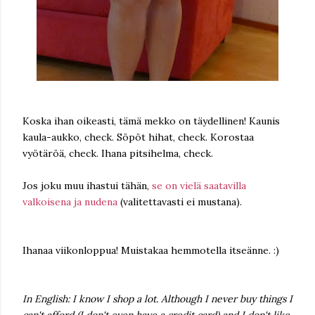
Koska ihan oikeasti, tämä mekko on täydellinen! Kaunis
kaula-aukko, check. Söpöt hihat, check. Korostaa
vyötäröä, check. Ihana pitsihelma, check.
Jos joku muu ihastui tähän,
se on vielä saatavilla
valkoisena ja nudena
(valitettavasti ei mustana).
Ihanaa viikonloppua! Muistakaa hemmotella itseänne. :)
In English: I know I shop a lot. Although I never buy things I
can't afford (I don't even have a credit card) and I don't like