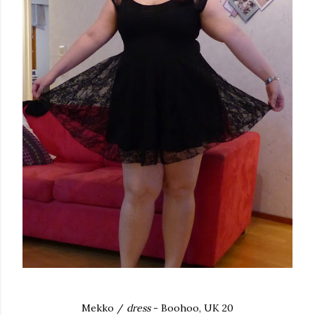
Mekko /
dress
- Boohoo, UK 20