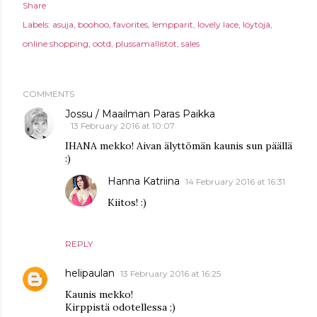
Share
Labels:
asuja
boohoo
favorites
lempparit
lovely lace
löytöjä
online shopping
ootd
plussamallistot
sales
COMMENTS
Jossu / Maailman Paras Paikka
13 February 2016 at 10:07
IHANA mekko! Aivan älyttömän kaunis sun päällä
:)
Hanna Katriina
14 February 2016 at 16:31
Kiitos! :)
REPLY
helipaulan
13 February 2016 at 16:25
Kaunis mekko!
Kirppistä odotellessa ;)