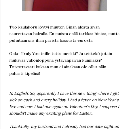
Tuo kaulakoru löytyi muuten Ginan alesta aivan
naurettavan halvalla. En muista enää tarkkaa hintaa, mutta
puhutaan siis ihan parista hassusta eurosta.
Onko Truly You teille tuttu merkki? Ja teittekö jotain
mukavaa viikonloppuna ystävänpäivän kunniaksi?
Toivottavasti kukaan muu ei ainakaan ole ollut näin
pahasti kipeänä!
In English: So, apparently I have this new thing where I get
sick on each and every holiday. I had a fever on New Year's
Eve and now I had one again on Valentine's Day. I suppose I
shouldn't make any exciting plans for Easter...
Thankfully, my husband and I already had our date night on