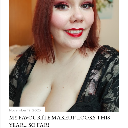
m
e
n
t
November 19, 2023
MY FAVOURITE MAKEUP LOOKS THIS
YEAR... SO FAR!