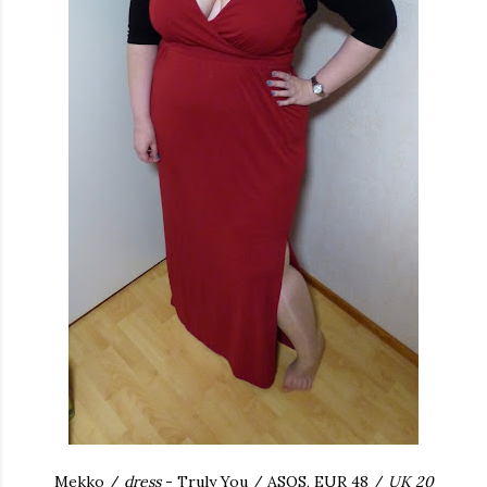
Mekko /
dress
- Truly You / ASOS, EUR 48 /
UK 20