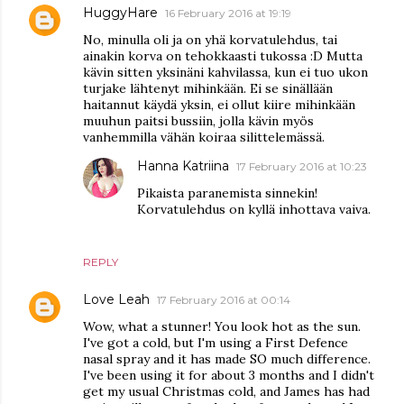
HuggyHare
16 February 2016 at 19:19
No, minulla oli ja on yhä korvatulehdus, tai
ainakin korva on tehokkaasti tukossa :D Mutta
kävin sitten yksinäni kahvilassa, kun ei tuo ukon
turjake lähtenyt mihinkään. Ei se sinällään
haitannut käydä yksin, ei ollut kiire mihinkään
muuhun paitsi bussiin, jolla kävin myös
vanhemmilla vähän koiraa silittelemässä.
Hanna Katriina
17 February 2016 at 10:23
Pikaista paranemista sinnekin!
Korvatulehdus on kyllä inhottava vaiva.
REPLY
Love Leah
17 February 2016 at 00:14
Wow, what a stunner! You look hot as the sun.
I've got a cold, but I'm using a First Defence
nasal spray and it has made SO much difference.
I've been using it for about 3 months and I didn't
get my usual Christmas cold, and James has had