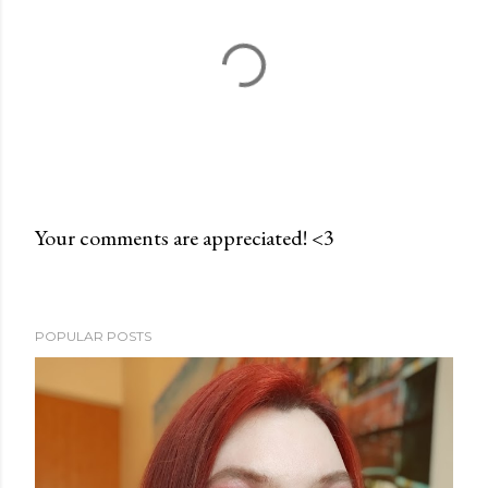
Your comments are appreciated! <3
P
o
s
POPULAR POSTS
t
a
C
o
m