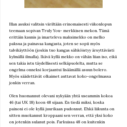
Illan asuksi valitsin väriltään erinomaisesti viikonlopun
teemaan sopivan Truly You- merkkisen mekon. Tämä
erittäin kaunis ja imarteleva maksimekko on melko
paksua ja painavaa kangasta, joten se sopii myös
talvikäyttöön (joskin tuo kangas sähköistyy ärsyttävästi
kylmällä ilmalla). Ikävä kyllä mekko on vähän liian iso, eikä
sen takia istu täydellisesti selkäpuolelta, mutta se
ongelma onneksi korjaantui lisäämällä asuun bolero.
Myös säädettävät olkaimet auttavat koko-ongelmassa
jonkin verran.
Olen huomannut olevani nykyään yhtä useammin kokoa
46 (tai UK 18) koon 48 sijaan. En tiedä miksi, koska
painoni ei ole kyllä juurikaan pudonnut. Ehkä liikunta on
sitten muokannut kroppaani sen verran, että yksi koko
on jotenkin sulanut pois. Farkuissa 48 on kuitenkin