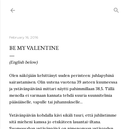
Skip to main content
February 16, 2016
BE MY VALENTINE
(English below)
Olen näköjään kehittänyt uuden perinteen: juhlapyhinä
sairastamisen. Olin uutena vuotena 39 asteen kuumeessa
ja ystävänpäivänä mittari näytti pahimmillaan 38,5. Tällä
menolla ei varmaan kannata tehdä suuria suunnitelmia
pääsiäiselle, vapulle tai juhannukselle...
Ystävänpäivän kohdalla kävi sikäli tuuri, että juhlistimme
sitä mieheni kanssa jo etukäteen lauantai-iltana.
Suomessahan ystävänpäivä on nimenomaan ystävyyden