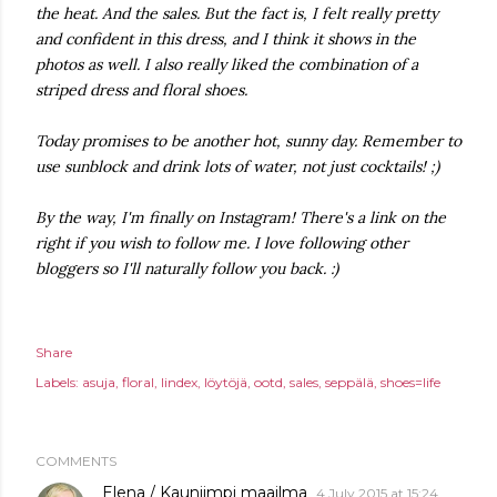
the heat. And the sales. But the fact is, I felt really pretty
and confident in this dress, and I think it shows in the
photos as well. I also really liked the combination of a
striped dress and floral shoes.
Today promises to be another hot, sunny day. Remember to
use sunblock and drink lots of water, not just cocktails! ;)
By the way, I'm finally on Instagram! There's a link on the
right if you wish to follow me. I love following other
bloggers so I'll naturally follow you back. :)
Share
Labels:
asuja
floral
lindex
löytöjä
ootd
sales
seppälä
shoes=life
COMMENTS
Elena / Kauniimpi maailma
4 July 2015 at 15:24