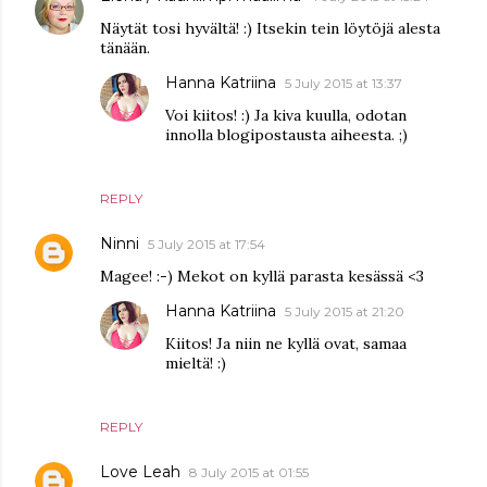
Näytät tosi hyvältä! :) Itsekin tein löytöjä alesta
tänään.
Hanna Katriina
5 July 2015 at 13:37
Voi kiitos! :) Ja kiva kuulla, odotan
innolla blogipostausta aiheesta. ;)
REPLY
Ninni
5 July 2015 at 17:54
Magee! :-) Mekot on kyllä parasta kesässä <3
Hanna Katriina
5 July 2015 at 21:20
Kiitos! Ja niin ne kyllä ovat, samaa
mieltä! :)
REPLY
Love Leah
8 July 2015 at 01:55