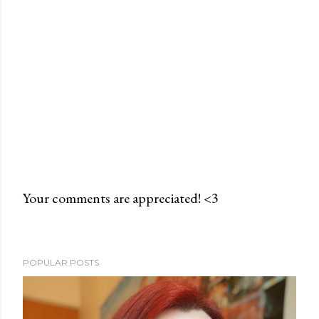
Your comments are appreciated! <3
P
o
s
POPULAR POSTS
t
a
C