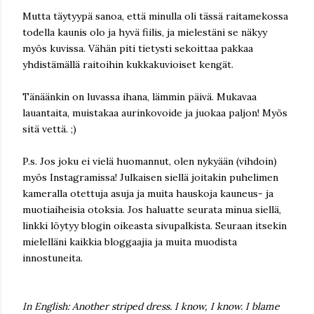
Mutta täytyypä sanoa, että minulla oli tässä raitamekossa
todella kaunis olo ja hyvä fiilis, ja mielestäni se näkyy
myös kuvissa. Vähän piti tietysti sekoittaa pakkaa
yhdistämällä raitoihin kukkakuvioiset kengät.
Tänäänkin on luvassa ihana, lämmin päivä. Mukavaa
lauantaita, muistakaa aurinkovoide ja juokaa paljon! Myös
sitä vettä. ;)
P.s. Jos joku ei vielä huomannut, olen nykyään (vihdoin)
myös Instagramissa! Julkaisen siellä joitakin puhelimen
kameralla otettuja asuja ja muita hauskoja kauneus- ja
muotiaiheisia otoksia. Jos haluatte seurata minua siellä,
linkki löytyy blogin oikeasta sivupalkista. Seuraan itsekin
mielelläni kaikkia bloggaajia ja muita muodista
innostuneita.
In English: Another striped dress. I know, I know. I blame