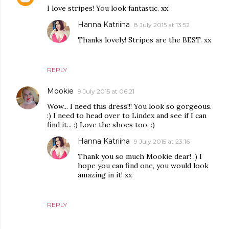
I love stripes! You look fantastic. xx
Hanna Katriina
8 July 2015 at 13:52
Thanks lovely! Stripes are the BEST. xx
REPLY
Mookie
9 July 2015 at 06:21
Wow... I need this dress!!! You look so gorgeous.
:) I need to head over to Lindex and see if I can
find it... :) Love the shoes too. :)
Hanna Katriina
9 July 2015 at 23:16
Thank you so much Mookie dear! :) I
hope you can find one, you would look
amazing in it! xx
REPLY