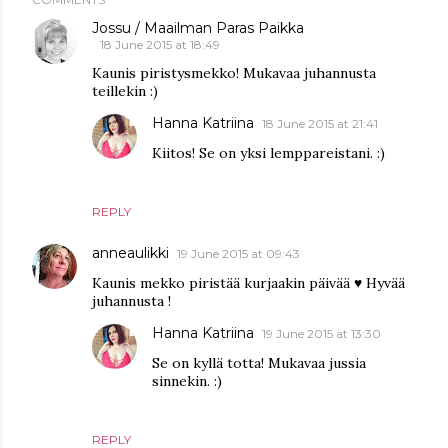
Jossu / Maailman Paras Paikka
18 June 2015 at 18:49
Kaunis piristysmekko! Mukavaa juhannusta
teillekin :)
Hanna Katriina
18 June 2015 at 21:41
Kiitos! Se on yksi lemppareistani. :)
REPLY
anneaulikki
19 June 2015 at 09:43
Kaunis mekko piristää kurjaakin päivää ♥ Hyvää
juhannusta !
Hanna Katriina
19 June 2015 at 13:30
Se on kyllä totta! Mukavaa jussia
sinnekin. :)
REPLY