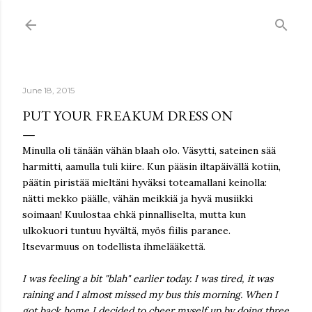
Skip to main content
June 18, 2015
PUT YOUR FREAKUM DRESS ON
Minulla oli tänään vähän blaah olo. Väsytti, sateinen sää
harmitti, aamulla tuli kiire. Kun pääsin iltapäivällä kotiin,
päätin piristää mieltäni hyväksi toteamallani keinolla:
nätti mekko päälle, vähän meikkiä ja hyvä musiikki
soimaan! Kuulostaa ehkä pinnalliselta, mutta kun
ulkokuori tuntuu hyvältä, myös fiilis paranee.
Itsevarmuus on todellista ihmelääkettä.
I was feeling a bit "blah" earlier today. I was tired, it was
raining and I almost missed my bus this morning. When I
got back home I decided to cheer myself up by doing three