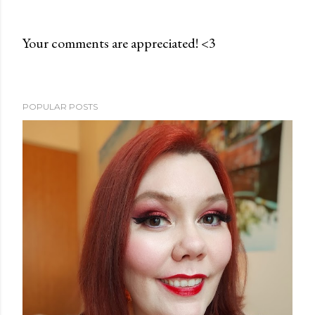
Your comments are appreciated! <3
P
o
s
POPULAR POSTS
t
a
C
o
m
m
e
n
t