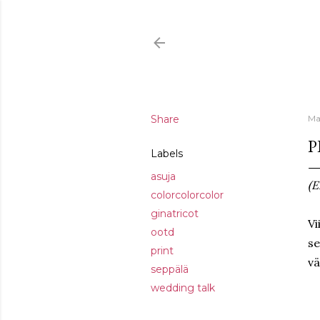
Share
Ma
P
Labels
asuja
(E
colorcolorcolor
ginatricot
Vi
ootd
se
print
vä
seppälä
wedding talk