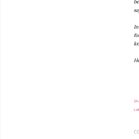
be
sa
In
fo
ke
Ho
Sh
Lab
C