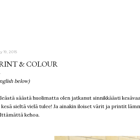
Skip to main content
y 19, 2015
RINT & COLOUR
nglish below)
ileästä säästä huolimatta olen jatkanut sinnikkäästi kesäva
 kesä sieltä vielä tulee! Ja ainakin iloiset värit ja printit lä
lttämättä kehoa.