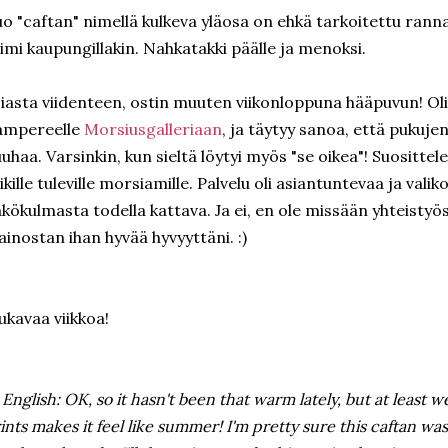
o "caftan" nimellä kulkeva yläosa on ehkä tarkoitettu rann
imi kaupungillakin. Nahkatakki päälle ja menoksi.
iasta viidenteen, ostin muuten viikonloppuna hääpuvun! Ol
ampereelle
Morsiusgalleriaan
, ja täytyy sanoa, että pukujen
uhaa. Varsinkin, kun sieltä löytyi myös "se oikea"! Suosittel
ikille tuleville morsiamille. Palvelu oli asiantuntevaa ja v
kökulmasta todella kattava. Ja ei, en ole missään yhteisty
inostan ihan hyvää hyvyyttäni. :)
kavaa viikkoa!
 English: OK, so it hasn't been that warm lately, but at least 
ints makes it feel like summer! I'm pretty sure this caftan w