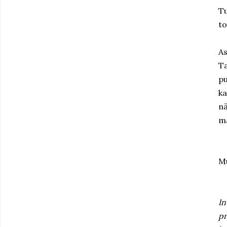
Tu
to
As
T
pu
ka
nä
ma
Mu
In
pr