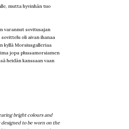
alle, mutta hyvinhän tuo
in varannut sovitusajan
 sovittelu oli aivan ihanaa
en kyllä Morsiusgalleriaa
alikoima jopa plussamorsiamen
össä heidän kanssaan vaan
wearing bright colours and
as designed to be worn on the