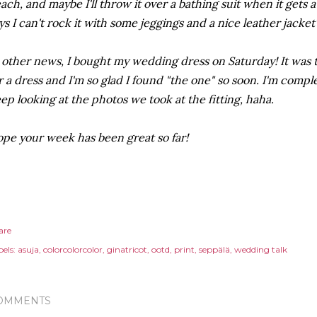
ach, and maybe I'll throw it over a bathing suit when it gets
ys I can't rock it with some jeggings and a nice leather jacket
 other news, I bought my wedding dress on Saturday! It was t
r a dress and I'm so glad I found "the one" so soon. I'm compl
ep looking at the photos we took at the fitting, haha.
pe your week has been great so far!
are
els:
asuja
colorcolorcolor
ginatricot
ootd
print
seppälä
wedding talk
OMMENTS