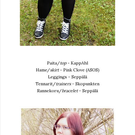
Paita/
top
- KappAhl
Hame/
skirt
- Pink Clove (ASOS)
Leggings - Seppälä
Tennarit/
trainers
- Skopunkten
Rannekoru/
bracelet
- Seppälä