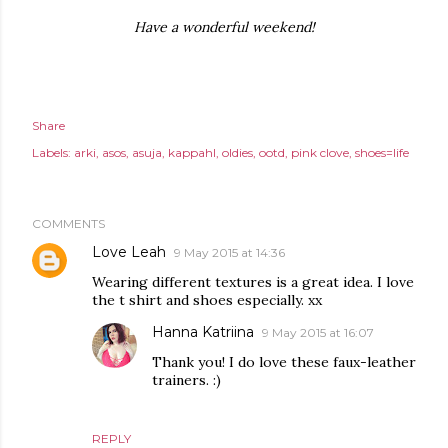
Have a wonderful weekend!
Share
Labels:
arki
asos
asuja
kappahl
oldies
ootd
pink clove
shoes=life
COMMENTS
Love Leah
9 May 2015 at 14:36
Wearing different textures is a great idea. I love
the t shirt and shoes especially. xx
Hanna Katriina
9 May 2015 at 16:07
Thank you! I do love these faux-leather
trainers. :)
REPLY