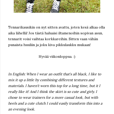
Tennarikausikin on nyt sitten avattu, joten kesä alkaa olla
aika lähellä! Jos tästä haluaisi iltamenoihin sopivan asun,
tennarit voisi vaihtaa korkkareihin. Sitten vaan vähän
punaista huuliin ja joku kiva pikkulaukku mukaan!
Hyvää viikonloppua. :)
In English: When I wear an outfit that's all black, I like to
mix it up a little by combining different textures and
materials. I haven't worn this top for a long time, but it I
really like it! And I think the skirt is so cute and girly. I
chose to wear trainers for a more casual look, but with
heels and a cute clutch I could easily transform this into a
an evening look.