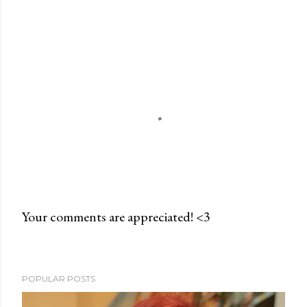
Your comments are appreciated! <3
P
o
s
POPULAR POSTS
t
a