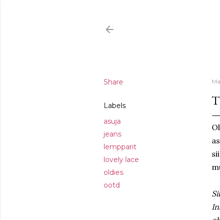
Share
Ma
T
Labels
asuja
Ol
jeans
as
lempparit
si
lovely lace
mu
oldies
ootd
Si
In