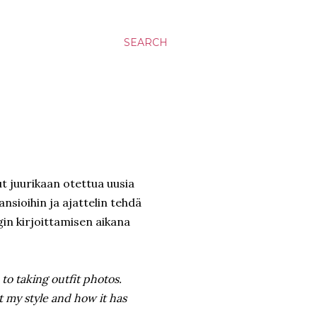
SEARCH
lut juurikaan otettua uusia
nsioihin ja ajattelin tehdä
in kirjoittamisen aikana
 to taking outfit photos.
t my style and how it has