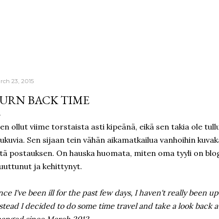
Skip to main content
rch 23, 2015
URN BACK TIME
en ollut viime torstaista asti kipeänä, eikä sen takia ole tul
ukuvia. Sen sijaan tein vähän aikamatkailua vanhoihin kuvaka
itä postauksen. On hauska huomata, miten oma tyyli on blog
uttunut ja kehittynyt.
nce I've been ill for the past few days, I haven't really been up
stead I decided to do some time travel and take a look back a