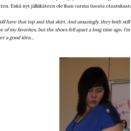
tten. Enkä nyt jälkikäteen ole ihan varma tuosta otsatukasta
still have that top and that skirt. And amazingly, they both sti
e of my favorites, but the shoes fell apart a long time ago. I'm
er a good idea...