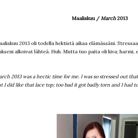
Maaliskuu /
March
2013
aliskuu 2013 oli todella hektistä aikaa elämässäni. Stressaa
ukseni alkoivat lähteä. Huh. Mutta tuo paita oli kiva; harmi, e
rch 2013 was a hectic time for me. I was so stressed out that m
t I did like that lace top; too bad it got badly torn and I had t