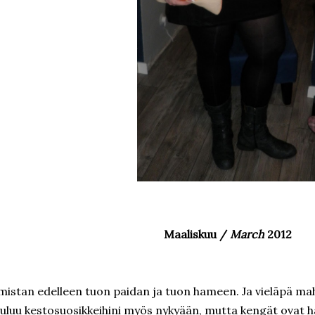
Maaliskuu /
March
2012
istan edelleen tuon paidan ja tuon hameen. Ja vieläpä m
uluu kestosuosikkeihini myös nykyään, mutta kengät ovat ha