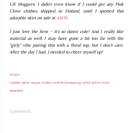
UK bloggers. I didn't even know if I could get any Pink
Clove clothes shipped to Finland, until I spotted t
his
ador
able skirt on sale at
ASOS
.
I just love the hem - it's so damn cute! And I really like
material as well. I may have gone a bit too far with the
"girly" vibe pairing this with a floral top, but I don't care.
After the day I had, I needed to cheer myself up!
Share
Labels:
asos
asuja
lindex
online shopping
ootd
pink clove
seppälä
COMMENTS