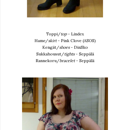
Toppi/
top
- Lindex
Hame/
skirt
- Pink Clove (ASOS)
Kengät/
shoes
- DinSko
Sukkahousut/
tights
- Seppälä
Rannekoru/
bracelet
- Seppälä