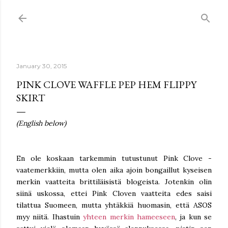
Skip to main content
January 30, 2015
PINK CLOVE WAFFLE PEP HEM FLIPPY
SKIRT
(English below)
En ole koskaan tarkemmin tutustunut Pink Clove -
vaatemerkkiin, mutta olen aika ajoin bongaillut kyseisen
merkin vaatteita brittiläisistä blogeista. Jotenkin olin
siinä uskossa, ettei Pink Cloven vaatteita edes saisi
tilattua Suomeen, mutta yhtäkkiä huomasin, että ASOS
myy niitä. Ihastuin
yhteen merkin hameeseen
, ja kun se