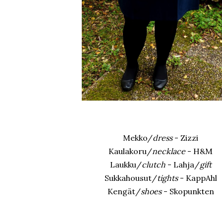
Mekko/
dress
- Zizzi
Kaulakoru/
necklace
- H&M
Laukku/
clutch
- Lahja/
gift
Sukkahousut/
tights
- KappAhl
Kengät/
shoes
- Skopunkten