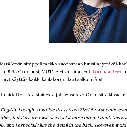
estä kovin simppeli mekko suorastaan huusi näyttävää ka
ru (9,95 €) on uusi, MUTTA ei varsinaisesti
koruhaasteeni
r
tinyt käyttää kaikki kaulakoruni kertaalleen läpi!
tä pidätte tästä sinisestä juhla-asusta? Onko siitä klassis
 English: I bought this blue dress from Zizzi for a specific ev
udies, but I'm sure I will use it a lot more often. I think this is
D, and I especially like the detail in the back. However, it did 