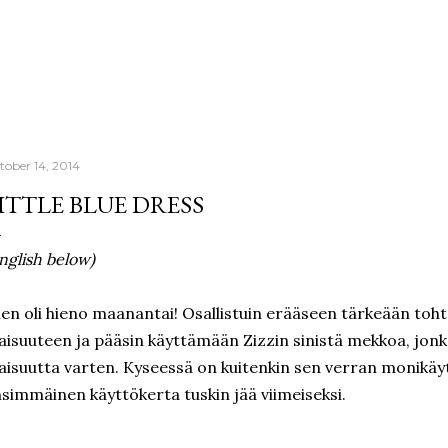
Skip to main content
tober 14, 2014
ITTLE BLUE DRESS
nglish below)
len oli hieno maanantai! Osallistuin erääseen tärkeään tohto
laisuuteen ja pääsin käyttämään Zizzin sinistä mekkoa, jonk
laisuutta varten. Kyseessä on kuitenkin sen verran monikäy
simmäinen käyttökerta tuskin jää viimeiseksi.