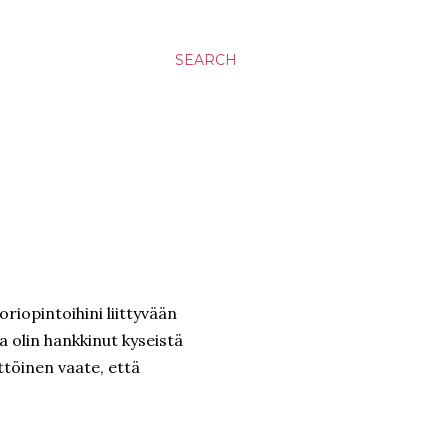
SEARCH
riopintoihini liittyvään
a olin hankkinut kyseistä
ttöinen vaate, että