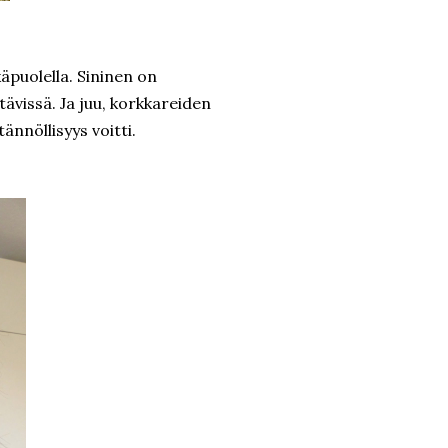
äpuolella. Sininen on
tävissä. Ja juu, korkkareiden
tännöllisyys voitti.