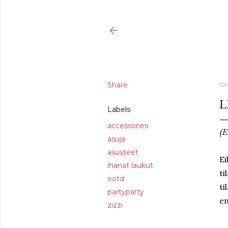
Share
Oc
L
Labels
accessories
(E
asuja
asusteet
Ei
ihanat laukut
ti
ootd
ti
partyparty
en
zizzi