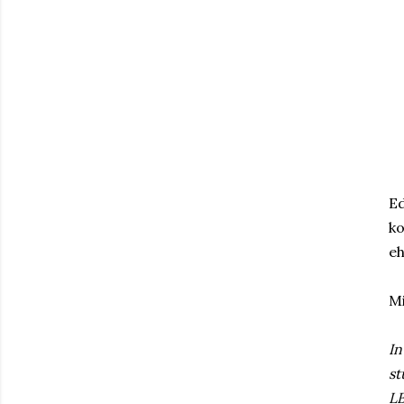
Ed
ko
eh
Mi
In
st
LB