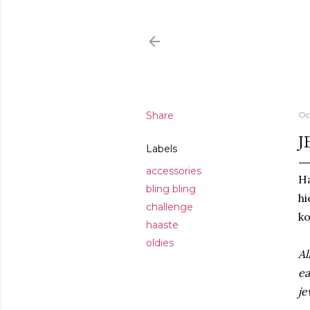
Share
Oc
J
Labels
accessories
Ha
bling bling
hi
challenge
ko
haaste
oldies
Al
ea
je