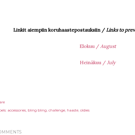
Linkit aiempiin koruhaastepostauksiin /
Links to pre
Elokuu /
August
Heinäkuu /
July
are
els:
accessories
bling bling
challenge
haaste
oldies
OMMENTS