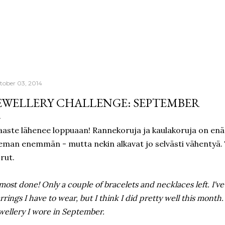
Skip to main content
tober 03, 2014
EWELLERY CHALLENGE: SEPTEMBER
aste lähenee loppuaan! Rannekoruja ja kaulakoruja on enää
eman enemmän - mutta nekin alkavat jo selvästi vähentyä.
rut.
most done! Only a couple of bracelets and necklaces left. I've s
rrings I have to wear, but I think I did pretty well this month.
wellery I wore in September.