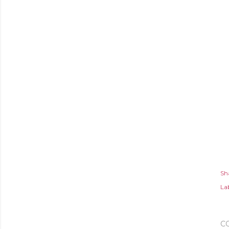
Sh
Lab
C