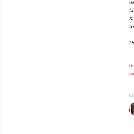
us
LB
Ka
to
Do
Sh
Lab
C