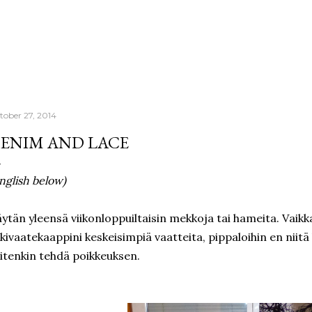
Skip to main content
tober 27, 2014
ENIM AND LACE
nglish below)
ytän yleensä viikonloppuiltaisin mekkoja tai hameita. Vaikk
kivaatekaappini keskeisimpiä vaatteita, pippaloihin en niitä
itenkin tehdä poikkeuksen.