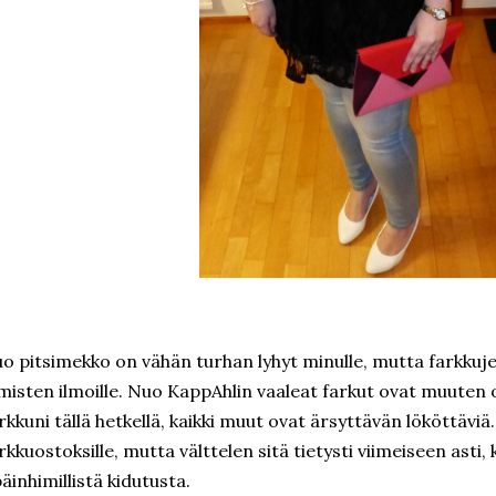
o pitsimekko on vähän turhan lyhyt minulle, mutta farkkuje
misten ilmoille. Nuo KappAhlin vaaleat farkut ovat muuten 
rkkuni tällä hetkellä, kaikki muut ovat ärsyttävän lököttäviä. 
rkkuostoksille, mutta välttelen sitä tietysti viimeiseen asti,
äinhimillistä kidutusta.