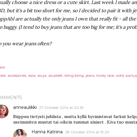
ually choose a nice dress or a cute skirt. Last week I made an 
D, but it's a bit too short for me, so I decided to pair it with 
ppAhl are actually the only jeans I own that really fit - all th
o baggy. (I tend to buy jeans that are too big for me; it's a pro
 you wear jeans often?
are
els:
accessories
asos
asuja
asusteet
bling bling
jeans
lovely lace
ootd
party
OMMENTS
anneaulikki
27 October 2014 at 20:59
Riippuu tietysti juhlista , mutta kyllä hyvinistuvat farkut kelp
useimmiten mustat tai oikein tummat siniset . Kiva tuo must
Hanna Katriina
28 October 2014 at 19:20