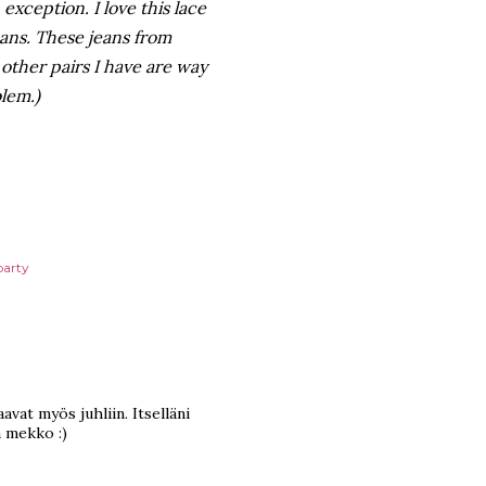
exception. I love this lace
jeans. These jeans from
e other pairs I have are way
blem.)
party
aavat myös juhliin. Itselläni
a mekko :)