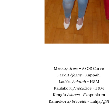
Mekko/
dress
- ASOS Curve
Farkut/
jeans
- KappAhl
Laukku/
clutch
- H&M
Kaulakoru/
necklace
-H&M
Kengät/
shoes
- Skopunkten
Rannekoru/
bracelet
- Lahja/
gift