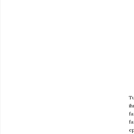
Tu
ih
fa
fa
ep