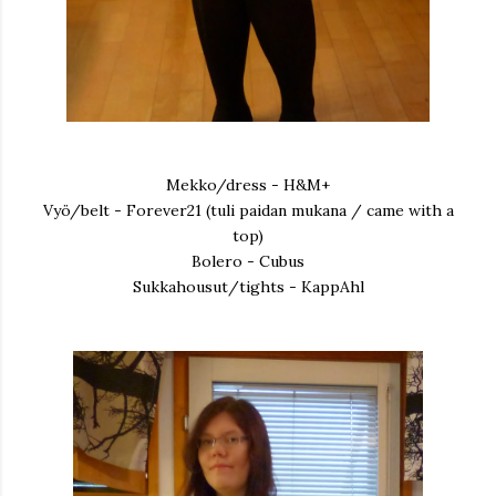
Mekko/dress - H&M+
Vyö/belt - Forever21 (tuli paidan mukana / came with a
top)
Bolero - Cubus
Sukkahousut/tights - KappAhl