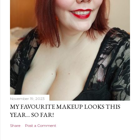
t
November 19, 2023
MY FAVOURITE MAKEUP LOOKS THIS
YEAR... SO FAR!
Share
Post a Comment