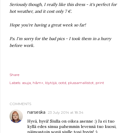
Seriously though, I really like this dress - it's perfect for
hot weather, and it cost only 7 €.
Hope you're having a great week so far!
P.s. I'm sorry for the bad pics - I took them in a hurry
before work.
Share
Labels:
asuja
h&m+
löytöjä
ootd
plussamallistot
print
COMMENTS
narseska
23 July 2014 at 18:34
Hyvä, hyvä! Siulla on oikea asenne :) Ja ei tuo
kyllä edes sinua pahemmin levennä tuo kuosi,
päinvastoin sopii siulle tosi hyvin! :)