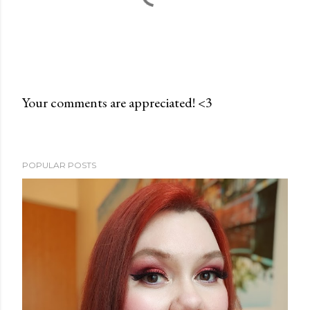
Your comments are appreciated! <3
P
o
s
POPULAR POSTS
t
a
C
o
m
m
e
n