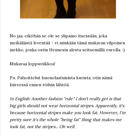
No jaa, eiköhän se ole se ylipaino itsessään, joka
meikäläistä leventää - ei niinkään tämä mukavan vilpoinen
mekko, jonka ostin Hennesin alesta seitsemällä eurolla. :)
Mukavaa loppuviikkoa!
P.s. Pahoittelut huonolaatuisista kuvista, otin nämä
kiireessä ennen töihin lähtöä.
In English: Another fashion "rule" I don't really get is that
big girls should not wear horizontal stripes. Apparently, it's
because horizontal stripes make you look fat. However, I'm
pretty sure it's the whole "being fat" thing that makes me
look fat, not the stripes... Oh well.