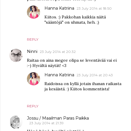
Hanna Katriina
23 July 2014 at 18:50
Kiitos. :) Pakkohan kaikkia näitä
"sääntöjä" on uhmata, heh. ;)
REPLY
Ninni
23 July 2014 at 20:32
Raitaa on aina megee olipa se leventävää vai ei
:-) Hyvältä näytät! <3
Hanna Katriina
23 July 2014 at 20:43
Raidoissa on kyllä jotain ihanan raikasta
ja kesäistä. :) Kiitos kommentista!
REPLY
Jossu / Maailman Paras Paikka
23 July 2014 at 21:39