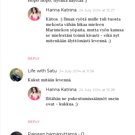
Höpö höpö, hyvältä näyttää :)
Hanna Katriina
24 July 2014 at 13:27
Kiitos. :) Ilman vyötä mulle tuli tuosta
mekosta vähän liikaa mieleen
Marimekon yöpaita, mutta vyön kanssa
se mielestäni toimii kivasti - eikä nyt
mitenkään älyttömästi levennä. ;)
REPLY
Life with Satu
24 July 2014 at 11:36
Kukut mitään levennä.
Hanna Katriina
24 July 2014 at 13:28
Sitähän ne pukeutumissäännöt usein
ovat - kukkua. ;)
REPLY
Paineen hämärryttämä - O