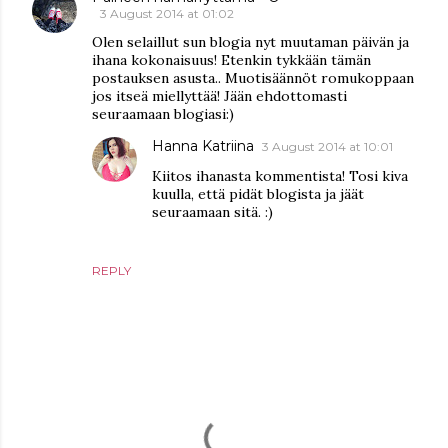
3 August 2014 at 01:02
Olen selaillut sun blogia nyt muutaman päivän ja
ihana kokonaisuus! Etenkin tykkään tämän
postauksen asusta.. Muotisäännöt romukoppaan
jos itseä miellyttää! Jään ehdottomasti
seuraamaan blogiasi:)
Hanna Katriina
3 August 2014 at 10:01
Kiitos ihanasta kommentista! Tosi kiva
kuulla, että pidät blogista ja jäät
seuraamaan sitä. :)
REPLY