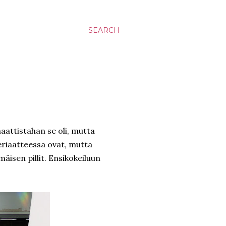
SEARCH
maattistahan se oli, mutta
periaatteessa ovat, mutta
äisen pillit. Ensikokeiluun