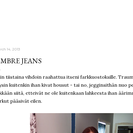
Skip to main content
rch 14, 2013
MBRE JEANS
in tiistaina vihdoin raahattua itseni farkkuostoksille. Trau
ysin kuitenkin ihan kivat housut - tai no, jegginsithän nuo 
kkään siitä, etteivät ne ole kuitenkaan lahkeesta ihan äärimm
rkut pääsivät eilen.