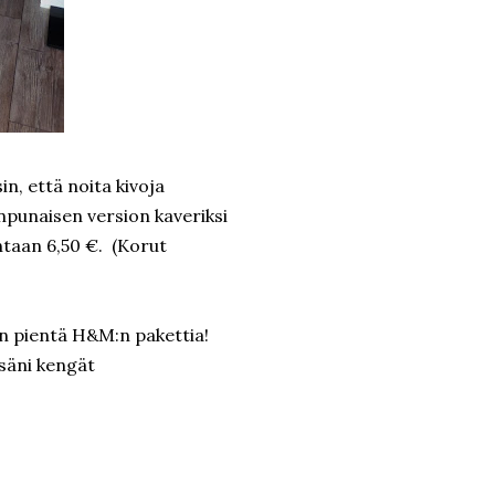
n, että noita kivoja
inpunaisen version kaveriksi
intaan 6,50 €. (Korut
an pientä H&M:n pakettia!
ssäni kengät