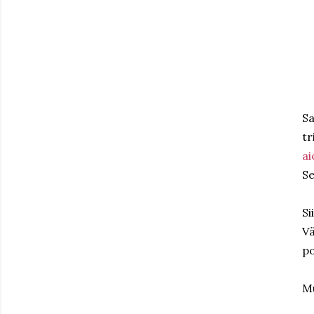
Sa
tr
ai
Se
Si
Vä
po
Mu