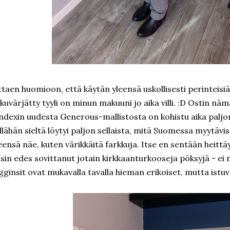
taen huomioon, että käytän yleensä uskollisesti perinteisi
ukuvärjätty tyyli on minun makuuni jo aika villi. :D Ostin nä
ndexin uudesta Generous-mallistosta on kohistu aika paljo
llähän sieltä löytyi paljon sellaista, mitä Suomessa myytävis
eensä näe, kuten värikkäitä farkkuja. Itse en sentään heittä
isin edes sovittanut jotain kirkkaanturkooseja pöksyjä - ei näi
gginsit ovat mukavalla tavalla hieman erikoiset, mutta istuva