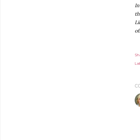
In
th
Li
of
Sh
Lab
C