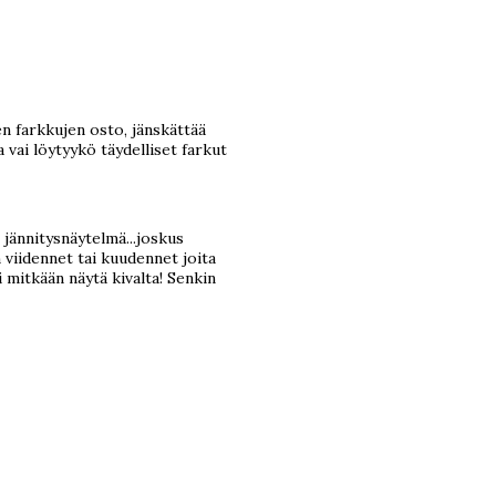
en farkkujen osto, jänskättää
vai löytyykö täydelliset farkut
 jännitysnäytelmä...joskus
 viidennet tai kuudennet joita
i mitkään näytä kivalta! Senkin