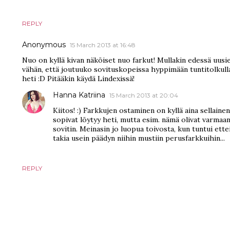
REPLY
Anonymous
15 March 2013 at 16:48
Nuo on kyllä kivan näköiset nuo farkut! Mullakin edessä uusi
vähän, että joutuuko sovituskopeissa hyppimään tuntitolkulla 
heti :D Pitääkin käydä Lindexissä!
Hanna Katriina
15 March 2013 at 20:04
Kiitos! :) Farkkujen ostaminen on kyllä aina sellainen
sopivat löytyy heti, mutta esim. nämä olivat varmaan
sovitin. Meinasin jo luopua toivosta, kun tuntui ette
takia usein päädyn niihin mustiin perusfarkkuihin...
REPLY