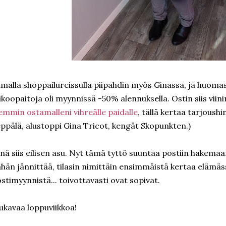
malla shoppailureissulla piipahdin myös Ginassa, ja huomasi
ikoopaitoja oli myynnissä -50% alennuksella. Ostin siis viin
emmin ostamalleni vihreälle paidalle
, tällä kertaa tarjoush
ppälä, alustoppi Gina Tricot, kengät Skopunkten.)
inä siis eilisen asu. Nyt tämä tyttö suuntaa postiin hakema
hän jännittää, tilasin nimittäin ensimmäistä kertaa elämä
stimyynnistä... toivottavasti ovat sopivat.
kavaa loppuviikkoa!