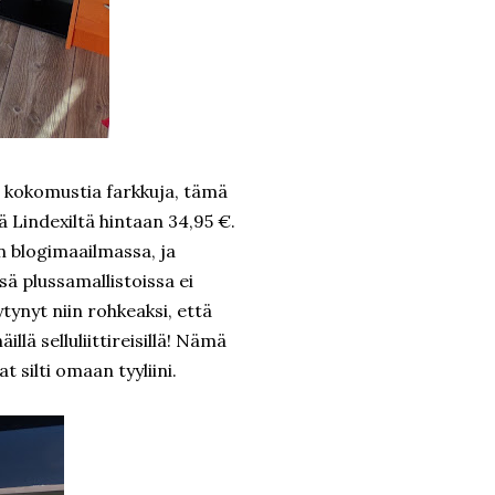
ä kokomustia farkkuja, tämä
mä Lindexiltä hintaan 34,95 €.
n blogimaailmassa, ja
sä plussamallistoissa ei
ytynyt niin rohkeaksi, että
llä selluliittireisillä! Nämä
t silti omaan tyyliini.