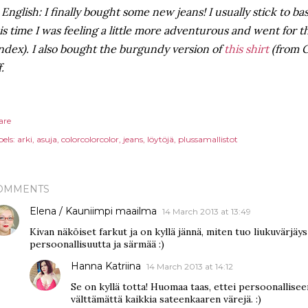
 English: I finally bought some new jeans! I usually stick to ba
is time I was feeling a little more adventurous and went for t
ndex). I also bought the burgundy version of
this shirt
(from G
f.
are
els:
arki
asuja
colorcolorcolor
jeans
löytöjä
plussamallistot
OMMENTS
Elena / Kauniimpi maailma
14 March 2013 at 13:49
Kivan näköiset farkut ja on kyllä jännä, miten tuo liukuvärjäys 
persoonallisuutta ja särmää :)
Hanna Katriina
14 March 2013 at 14:12
Se on kyllä totta! Huomaa taas, ettei persoonallise
välttämättä kaikkia sateenkaaren värejä. :)