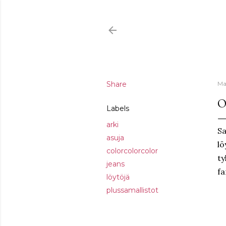
Share
Ma
O
Labels
arki
Sa
asuja
lö
colorcolorcolor
ty
jeans
fa
löytöjä
plussamallistot