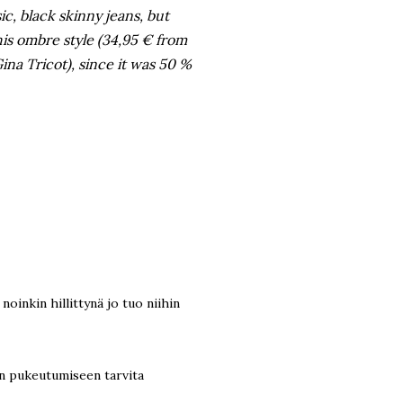
sic, black skinny jeans, but
his ombre style (34,95 € from
ina Tricot), since it was 50 %
noinkin hillittynä jo tuo niihin
en pukeutumiseen tarvita