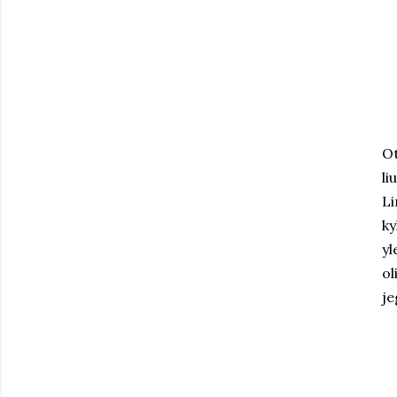
Ot
li
Li
ky
yl
ol
je