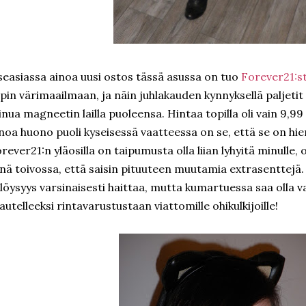
seasiassa ainoa uusi ostos tässä asussa on tuo
Forever21:st
pin värimaailmaan, ja näin juhlakauden kynnyksellä paljetit
nua magneetin lailla puoleensa. Hintaa topilla oli vain 9,99 
noa huono puoli kyseisessä vaatteessa on se, että se on hie
rever21:n yläosilla on taipumusta olla liian lyhyitä minulle,
inä toivossa, että saisin pituuteen muutamia extrasenttejä
 löysyys varsinaisesti haittaa, mutta kumartuessa saa olla va
lautelleeksi rintavarustustaan viattomille ohikulkijoille!