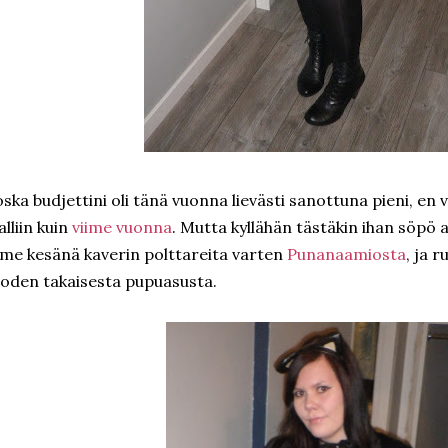
ska budjettini oli tänä vuonna lievästi sanottuna pieni, e
lliin kuin
viime vuonna
. Mutta kyllähän tästäkin ihan söpö a
ime kesänä kaverin polttareita varten
Punanaamiosta
, ja 
oden takaisesta pupuasusta.