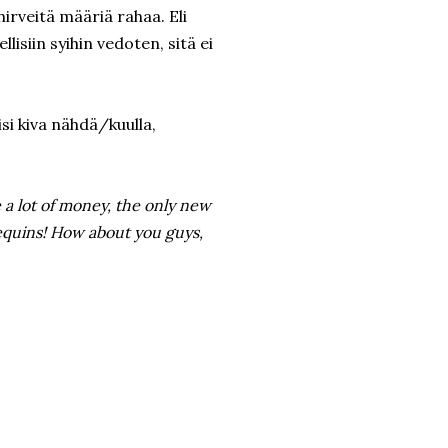
irveitä määriä rahaa. Eli
isiin syihin vedoten, sitä ei
si kiva nähdä/kuulla,
e a lot of money, the only new
sequins! How about you guys,