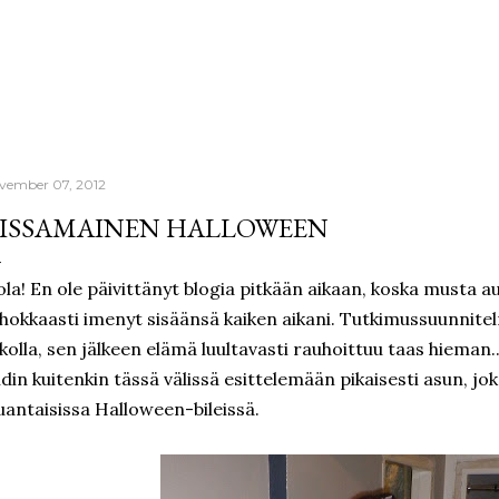
Skip to main content
vember 07, 2012
ISSAMAINEN HALLOWEEN
la! En ole päivittänyt blogia pitkään aikaan, koska musta 
hokkaasti imenyt sisäänsä kaiken aikani. Tutkimussuunnite
ikolla, sen jälkeen elämä luultavasti rauhoittuu taas hieman..
din kuitenkin tässä välissä esittelemään pikaisesti asun, joka
uantaisissa Halloween-bileissä.