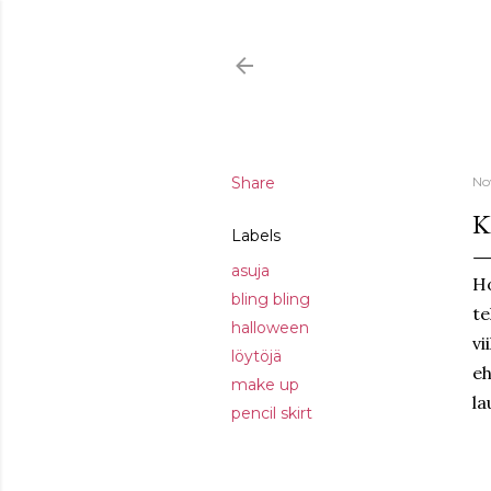
Share
No
K
Labels
asuja
Ho
bling bling
te
halloween
vi
löytöjä
eh
make up
la
pencil skirt