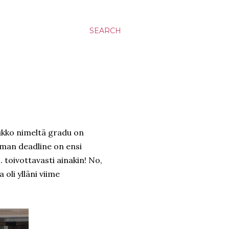
SEARCH
aukko nimeltä gradu on
lman deadline on ensi
. toivottavasti ainakin! No,
 oli ylläni viime