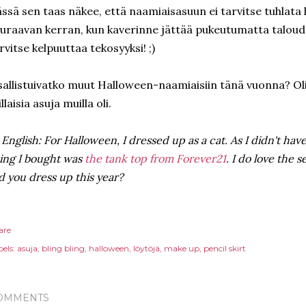
ssä sen taas näkee, että naamiaisasuun ei tarvitse tuhlata h
uraavan kerran, kun kaverinne jättää pukeutumatta taloudell
rvitse kelpuuttaa tekosyyksi! ;)
allistuivatko muut Halloween-naamiaisiin tänä vuonna? Oli
llaisia asuja muilla oli.
 English: For Halloween, I dressed up as a cat. As I didn't hav
ing I bought was
the tank top from Forever21
. I do love the 
d you dress up this year?
are
els:
asuja
bling bling
halloween
löytöjä
make up
pencil skirt
OMMENTS