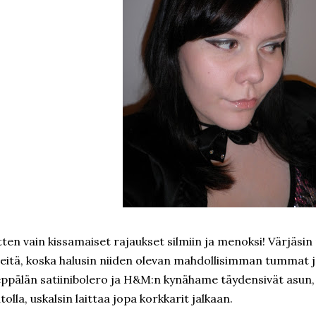
tten vain kissamaiset rajaukset silmiin ja menoksi! Värjäsi
leitä, koska halusin niiden olevan mahdollisimman tummat j
ppälän satiinibolero ja H&M:n kynähame täydensivät asun, j
tolla, uskalsin laittaa jopa korkkarit jalkaan.