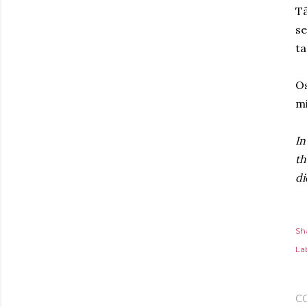
Tä
se
ta
Os
mi
In
th
di
Sh
Lab
C