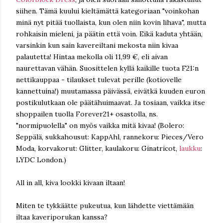
siihen. Tämä kuului kieltämättä kategoriaan "voinkohan
minä nyt pitää tuollaista, kun olen niin kovin lihava", mutta
rohkaisin mieleni, ja päätin että voin. Eikä kaduta yhtään,
varsinkin kun sain kavereiltani mekosta niin kivaa
palautetta! Hintaa mekolla oli 11,99 €, eli aivan
naurettavan vähän. Suosittelen kyllä kaikille tuota F21:n
nettikauppaa - tilaukset tulevat perille (kotiovelle
kannettuina!) muutamassa päivässä, eivätkä kuuden euron
postikulutkaan ole päätähuimaavat. Ja tosiaan, vaikka itse
shoppailen tuolla Forever21+ osastolla, ns.
"normipuolella" on myös vaikka mitä kivaa! (Bolero:
Seppälä, sukkahousut: KappAhl, rannekoru: Pieces/Vero
Moda, korvakorut: Glitter, kaulakoru: Ginatricot,
laukku
:
LYDC London.)
All in all, kiva lookki kivaan iltaan!
Miten te tykkäätte pukeutua, kun lähdette viettämään
iltaa kaveriporukan kanssa?