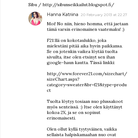
Sibu / http://sibunseikkailut.blogspot.fi/
Hanna Katriina
20 February 2013 at 22:27
Moi! No niin, hieno homma, että jaetaan
tämä varsin erinomainen vaatemaku! ;)
F21:llä on kokotaulukko, joka
mielestäni pitää aika hyvin paikkansa.
Se on jotenkin vaikea löytää tuolta
sivuilta, itse olen etsinyt sen ihan
google-haun kautta. Tässä linkki:
http://www.forever21.com/sizechart/
sizeChart.aspx?
category=sweater&br=f21&type=produ
ct
Tuolta löytyy tosiaan nuo plussakoot
myös senteissä. :) Itse olen käyttänyt
kokoa 2X, ja se on sopinut
erinomaisesti.
Olen ollut kyllä tyytyväinen, vaikka
sellaista halpiskamaahan nuo ovat