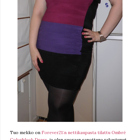
Tuo mekko on
Forever21:n nettikaupasta tilattu
Ombré
Colorblock Dress
, ja olen suoraan sanottuna rakastunut