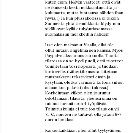
kuten esim. H&M:n vaatteet, että eivät
ne ikuisesti kestä nukkaantumatta ja
kulumatta, mutta hintaansa nähden ihan
hyviä. :) Ja kun plussakoossa ei oikein
Suomesta yhtä trendikkäitä löydy, niin
sikäli ovat kyllä etulyöntiasemassa
suomalaisiin merkkeihin nähden!
Itse olen maksanut Visalla, eikä ole
ollut mitään ongelmia sen kanssa. Myös
Paypal-maksu onnistuu tuolla. Tuolta
tilatessa on se hyvä puoli, että tuotteet
toimitetaan tosi nopeasti, ja tuodaan
kotiovelle. (Lähettifirmasta laitetaan
muistaakseni tekstiviesti ensin ja
kysytään, oletko varmasti kotona siihen
aikaan kun paketti olisi tulossa.)
Korkeintaan viikon olen joutunut
odottamaan tilausta, yleensä siinä on
tainnut mennä noin 4 työpäivää.
Toimituskuluja ei tule jos tilaus on yli
75 €, muuten ne taitavat olla jotain 6-7
euron luokkaa.
Kaikenkaikkiaan olen ollut tyytyväinen,