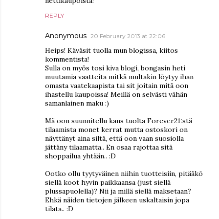
nettikaupoista!
REPLY
Anonymous
20 February 2013 at 22:06
Heips! Käväsit tuolla mun blogissa, kiitos
kommentista!
Sulla on myös tosi kiva blogi, bongasin heti
muutamia vaatteita mitkä multakin löytyy ihan
omasta vaatekaapista tai sit joitain mitä oon
ihastellu kaupoissa! Meillä on selvästi vähän
samanlainen maku :)
Mä oon suunnitellu kans tuolta Forever21:stä
tilaamista monet kerrat mutta ostoskori on
näyttänyt aina siltä, että oon vaan suosiolla
jättäny tilaamatta.. En osaa rajottaa sitä
shoppailua yhtään.. :D
Ootko ollu tyytyväinen niihin tuotteisiin, pitääkö
siellä koot hyvin paikkaansa (just siellä
plussapuolella)? Nii ja millä siellä maksetaan?
Ehkä näiden tietojen jälkeen uskaltaisin jopa
tilata.. :D