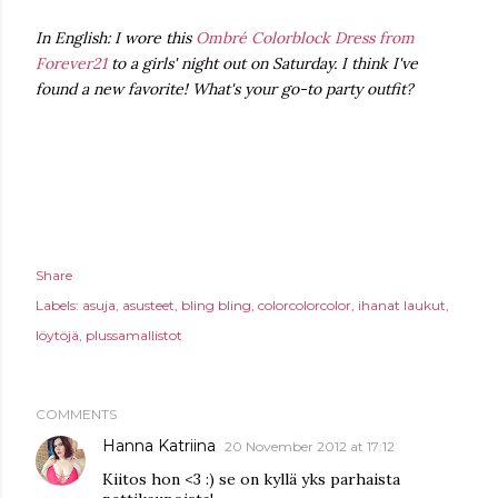
In English: I wore this
Ombré Colorblock Dress from
Forever21
to a girls' night out on Saturday. I think I've
found a new favorite! What's your go-to party outfit?
Share
Labels:
asuja
asusteet
bling bling
colorcolorcolor
ihanat laukut
löytöjä
plussamallistot
COMMENTS
Hanna Katriina
20 November 2012 at 17:12
Kiitos hon <3 :) se on kyllä yks parhaista