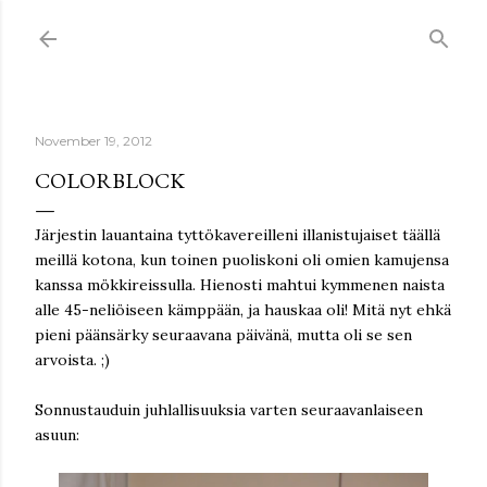
Skip to main content
November 19, 2012
COLORBLOCK
Järjestin lauantaina tyttökavereilleni illanistujaiset täällä
meillä kotona, kun toinen puoliskoni oli omien kamujensa
kanssa mökkireissulla. Hienosti mahtui kymmenen naista
alle 45-neliöiseen kämppään, ja hauskaa oli! Mitä nyt ehkä
pieni päänsärky seuraavana päivänä, mutta oli se sen
arvoista. ;)
Sonnustauduin juhlallisuuksia varten seuraavanlaiseen
asuun: