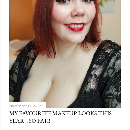
e
n
t
November 19, 2023
MY FAVOURITE MAKEUP LOOKS THIS
YEAR... SO FAR!