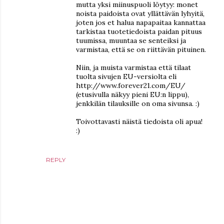
mutta yksi miinuspuoli löytyy: monet
noista paidoista ovat yllättävän lyhyitä,
joten jos et halua napapaitaa kannattaa
tarkistaa tuotetiedoista paidan pituus
tuumissa, muuntaa se senteiksi ja
varmistaa, että se on riittävän pituinen.
Niin, ja muista varmistaa että tilaat
tuolta sivujen EU-versiolta eli
http://www.forever21.com/EU/
(etusivulla näkyy pieni EU:n lippu),
jenkkilän tilauksille on oma sivunsa. :)
Toivottavasti näistä tiedoista oli apua!
:)
REPLY