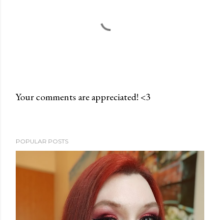
Your comments are appreciated! <3
P
o
s
POPULAR POSTS
t
a
C
o
m
m