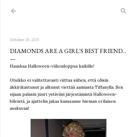
Skip to main content
October 29, 2011
DIAMONDS ARE A GIRL'S BEST FRIEND...
Hauskaa Halloween-viikonloppua kaikille!
Otsikko ei valitettavasti viittaa siihen, että olisin
äkkirikastunut ja alkunut viettää aamiasta Tiffanylla. Sen
sijaan palasin juuri ystäväni järjestämistä Halloween-
bileistä, ja ajattelin jakaa kanssanne hieman erilaisen
asukuvan!