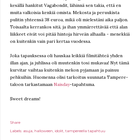
kesällä hankitut Vagabondit, lähinnä sen takia, että en
muita valkoisia kenkiä omista. Mekosta ja peruukista
pulitin yhteensä 38 euroa, mikä oli mielestäni aika paljon.
Toisaalta kerrankos sitä, ja ihan ymmärrettävää että alan
liikkeet eivät voi pitää hintoja hirveän alhaalla - menekkiä
on kuitenkin vain pari kertaa vuodessa.
Joka tapauksessa oli hauskaa leikkiä filmitähteä yhden
illan ajan, ja juhlissa oli muutenkin tosi mukavaa! Nyt tämä
kurvitar vaihtaa kuitenkin mekon pyjamaan ja painuu
pehkuihin. Huomenna olisi tarkoitus suunnata Tampere-
taloon tarkastamaan
Naisday
-tapahtuma.
Sweet dreams!
Share
Labels:
asuja
halloween
idolit
tampereella tapahtuu