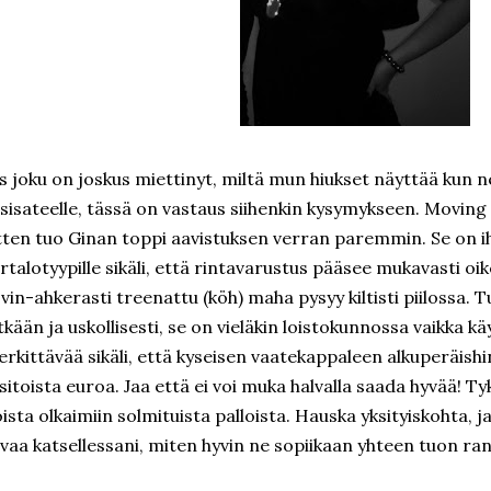
s joku on joskus miettinyt, miltä mun hiukset näyttää kun ne
sisateelle, tässä on vastaus siihenkin kysymykseen. Moving
tten tuo Ginan toppi aavistuksen verran paremmin. Se on i
rtalotyypille sikäli, että rintavarustus pääsee mukavasti oik
vin-ahkerasti treenattu (köh) maha pysyy kiltisti piilossa. T
tkään ja uskollisesti, se on vieläkin loistokunnossa vaikka kä
rkittävää sikäli, että kyseisen vaatekappaleen alkuperäishi
isitoista euroa. Jaa että ei voi muka halvalla saada hyvää! 
ista olkaimiin solmituista palloista. Hauska yksityiskohta,
vaa katsellessani, miten hyvin ne sopiikaan yhteen tuon r