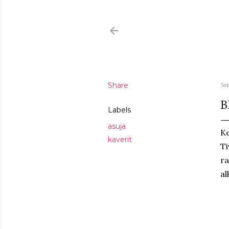
Share
Se
B
Labels
asuja
Ke
kaverit
Ti
ra
al