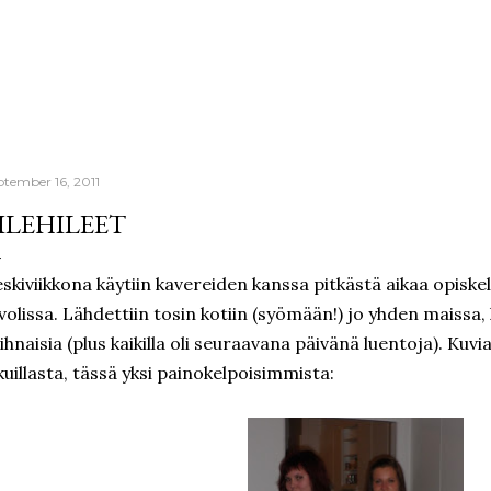
Skip to main content
ptember 16, 2011
ILEHILEET
skiviikkona käytiin kavereiden kanssa pitkästä aikaa opiske
volissa. Lähdettiin tosin kotiin (syömään!) jo yhden maissa,
ihnaisia (plus kaikilla oli seuraavana päivänä luentoja). Kuvi
kuillasta, tässä yksi painokelpoisimmista: