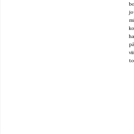
bo
jo
mi
ko
ha
pä
vi
to