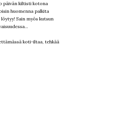
 päivän kiltisti kotona
oisin huomenna palkita
ä löytyy! Sain myös kutsun
vaisuudessa...
iettämässä koti-iltaa, tehkää