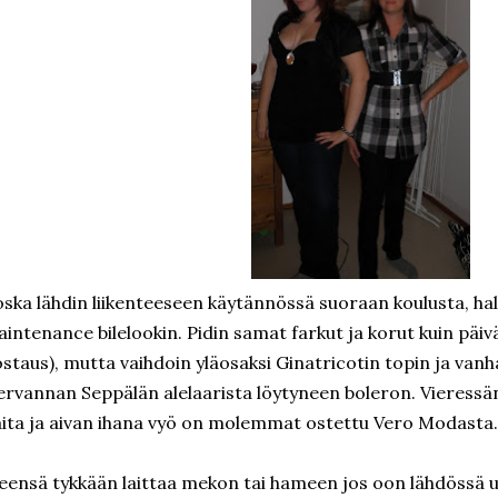
ska lähdin liikenteeseen käytännössä suoraan koulusta, h
intenance bilelookin. Pidin samat farkut ja korut kuin päivä
staus), mutta vaihdoin yläosaksi Ginatricotin topin ja van
rvannan Seppälän alelaarista löytyneen boleron. Vieress
ita ja aivan ihana vyö on molemmat ostettu Vero Modasta.
eensä tykkään laittaa mekon tai hameen jos oon lähdössä ul