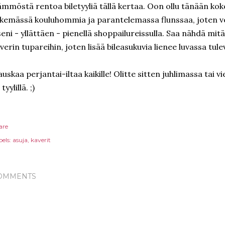
mmöstä rentoa biletyyliä tällä kertaa. Oon ollu tänään koko
kemässä kouluhommia ja parantelemassa flunssaa, joten v
seni - yllättäen - pienellä shoppailureissulla. Saa nähdä mit
verin tupareihin, joten lisää bileasukuvia lienee luvassa tule
uskaa perjantai-iltaa kaikille! Olitte sitten juhlimassa tai v
 tyylillä. ;)
are
els:
asuja
kaverit
OMMENTS