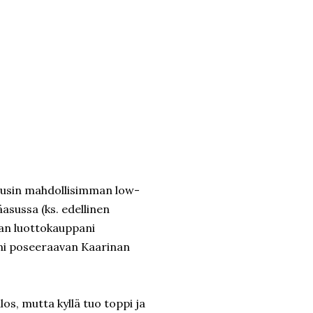
alusin mahdollisimman low-
asussa (ks. edellinen
han luottokauppani
äni poseeraavan Kaarinan
os, mutta kyllä tuo toppi ja