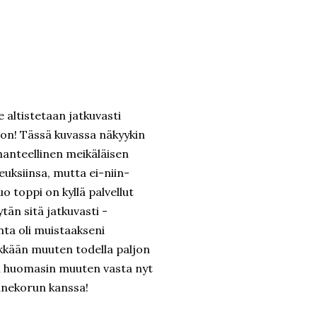
 altistetaan jatkuvasti
 on! Tässä kuvassa näkyykin
hanteellinen meikäläisen
euksiinsa, mutta ei-niin-
uo toppi on kyllä palvellut
ytän sitä jatkuvasti -
nta oli muistaakseni
Tykkään muuten todella paljon
 ja huomasin muuten vasta nyt
annekorun kanssa!