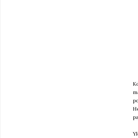
Ko
ma
po
He
pa
Yl