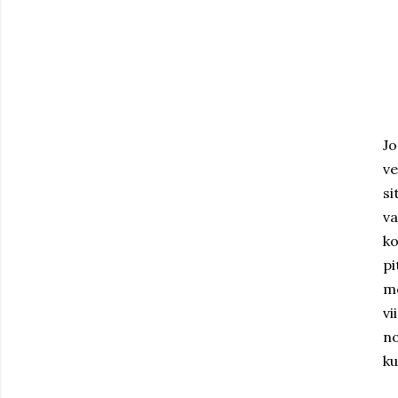
Jo
ve
si
va
ko
pi
me
vi
no
ku