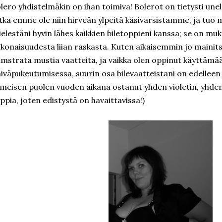
lero yhdistelmäkin on ihan toimiva! Bolerot on tietysti unelm
tka emme ole niin hirveän ylpeitä käsivarsistamme, ja tuo m
elestäni hyvin lähes kaikkien biletoppieni kanssa; se on muk
konaisuudesta liian raskasta. Kuten aikaisemmin jo mainits
mstrata mustia vaatteita, ja vaikka olen oppinut käyttämää
iväpukeutumisessa, suurin osa bilevaatteistani on edelleen 
imeisen puolen vuoden aikana ostanut yhden violetin, yhden
ppia, joten edistystä on havaittavissa!)