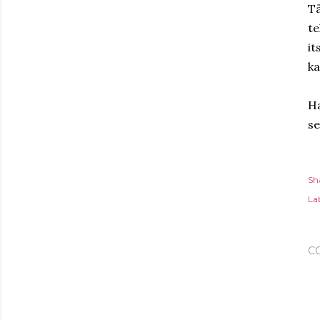
Tä
te
it
ka
Ha
se
Sh
Lab
C