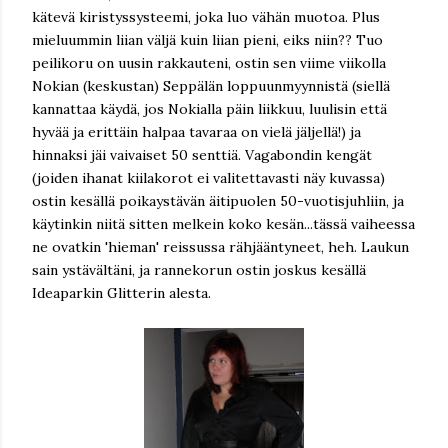
kätevä kiristyssysteemi, joka luo vähän muotoa. Plus
mieluummin liian väljä kuin liian pieni, eiks niin?? Tuo
peilikoru on uusin rakkauteni, ostin sen viime viikolla
Nokian (keskustan) Seppälän loppuunmyynnistä (siellä
kannattaa käydä, jos Nokialla päin liikkuu, luulisin että
hyvää ja erittäin halpaa tavaraa on vielä jäljellä!) ja
hinnaksi jäi vaivaiset 50 senttiä. Vagabondin kengät
(joiden ihanat kiilakorot ei valitettavasti näy kuvassa)
ostin kesällä poikaystävän äitipuolen 50-vuotisjuhliin, ja
käytinkin niitä sitten melkein koko kesän...tässä vaiheessa
ne ovatkin 'hieman' reissussa rähjääntyneet, heh. Laukun
sain ystävältäni, ja rannekorun ostin joskus kesällä
Ideaparkin Glitterin alesta.