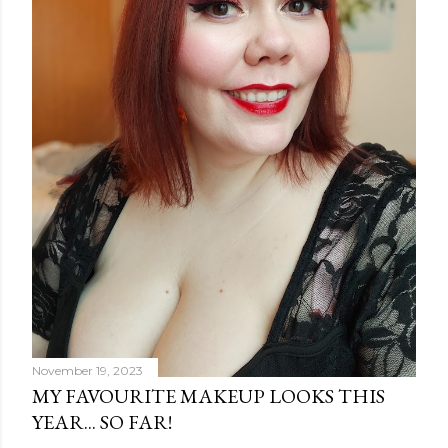
e
n
t
November 19, 2023
MY FAVOURITE MAKEUP LOOKS THIS
YEAR... SO FAR!