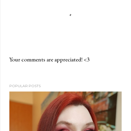
Your comments are appreciated! <3
P
o
s
POPULAR POSTS
t
a
C
o
m
m