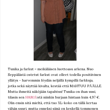
Tunika ja farkut = meikäläisen luottoasu arkena. Nuo
Seppälästä ostetut farkut ovat olleet todella positiivinen
yllätys - harvemmin löydän neljällä kympillä farkkuja,
jotka sekä näyttää kivalta, kestää että MAHTUU PÄÄLLE.
Mutta ihmeitä näköjään tapahtuu! Tunika on ihan uusi,
tilasin sen
H&M.fi
:stä niinkin hurjaan hintaan kuin 4,97 €.
Olin ensin sitä mieltä, että tuo XL-koko on tällä kertaa
vähän suuri, mutta onneksi siinä on keskellä tommonen