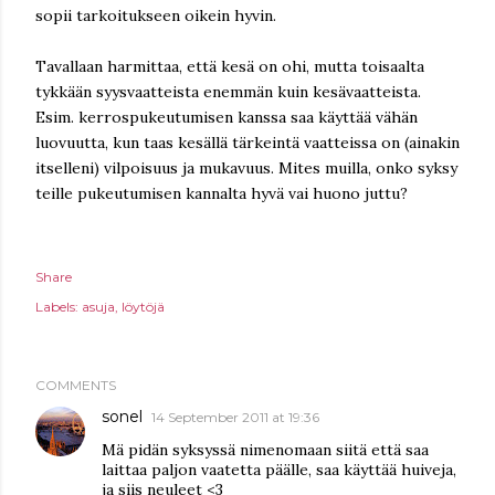
sopii tarkoitukseen oikein hyvin.
Tavallaan harmittaa, että kesä on ohi, mutta toisaalta
tykkään syysvaatteista enemmän kuin kesävaatteista.
Esim. kerrospukeutumisen kanssa saa käyttää vähän
luovuutta, kun taas kesällä tärkeintä vaatteissa on (ainakin
itselleni) vilpoisuus ja mukavuus. Mites muilla, onko syksy
teille pukeutumisen kannalta hyvä vai huono juttu?
Share
Labels:
asuja
löytöjä
COMMENTS
sonel
14 September 2011 at 19:36
Mä pidän syksyssä nimenomaan siitä että saa
laittaa paljon vaatetta päälle, saa käyttää huiveja,
ja siis neuleet <3