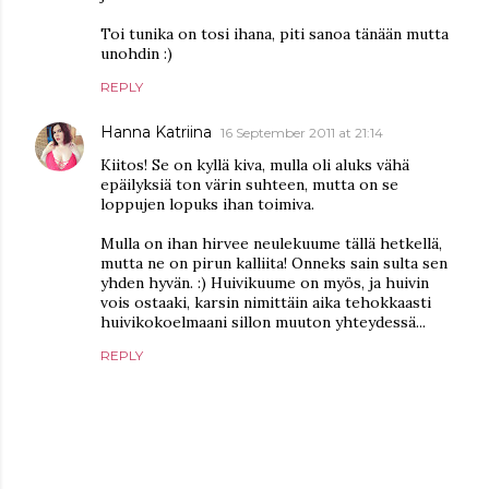
Toi tunika on tosi ihana, piti sanoa tänään mutta
unohdin :)
REPLY
Hanna Katriina
16 September 2011 at 21:14
Kiitos! Se on kyllä kiva, mulla oli aluks vähä
epäilyksiä ton värin suhteen, mutta on se
loppujen lopuks ihan toimiva.
Mulla on ihan hirvee neulekuume tällä hetkellä,
mutta ne on pirun kalliita! Onneks sain sulta sen
yhden hyvän. :) Huivikuume on myös, ja huivin
vois ostaaki, karsin nimittäin aika tehokkaasti
huivikokoelmaani sillon muuton yhteydessä...
REPLY