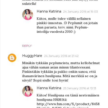
sulatella!
Hanna Katriina
24 January 2016 at 19:03
Kiitos, mulle tulee välillä sellainen
pinkki-innostus. :D Peplumit on jotain
ihan parasta, terv. nimi. Peplum-
intoilija vuodesta 2010 ;)
REPLY
HuggyHare
24 January 2016 at 21:42
Minäkin tykkään peplumeista, mutta kellohelmat
ajaa vähän saman asian minun tilanteessani.
Pinkistäkin tykkään ja pakko onkin sanoa, että
ihananvärinen huulipuna. Mitä merkkiä se on ja
sävyä? Sopii siulle tosi hyvin!
Hanna Katriina
25 January 2016 at 13:13
Kiitos! Huulipuna on tämä nestemäinen
huulipuna H&M:ltä:
http://www.hm.com/fi/product/8458