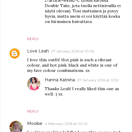
2?article=84582-C (tosin sävyssä
Double Take, jota tuolla nettisivuilla ei
näytä olevan). Tosi mattainen ja pysyy
hyvin, mutta usein ei voi käyttää koska
on hirmuisen kuivattava.
REPLY
Love Leah
27 January 2016 at 01:06
I love this outfit! Hot pink is such a vibrant
colour, and hot pink, black and white is one of
my fave colour combinations. xx
Hanna Katriina
27 January 2016 at 12:52
Thanks Leah! I really liked this one as
well. :) xx
REPLY
Mookie
4 February 2016 at 00:41