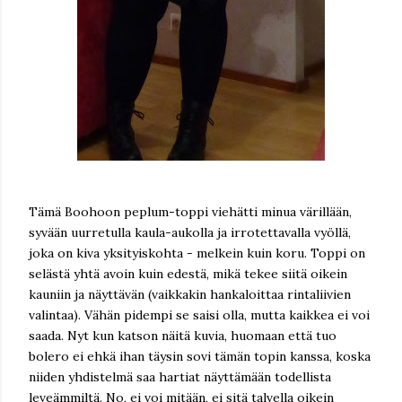
Tämä Boohoon peplum-toppi viehätti minua värillään,
syvään uurretulla kaula-aukolla ja irrotettavalla vyöllä,
joka on kiva yksityiskohta - melkein kuin koru. Toppi on
selästä yhtä avoin kuin edestä, mikä tekee siitä oikein
kauniin ja näyttävän (vaikkakin hankaloittaa rintaliivien
valintaa). Vähän pidempi se saisi olla, mutta kaikkea ei voi
saada. Nyt kun katson näitä kuvia, huomaan että tuo
bolero ei ehkä ihan täysin sovi tämän topin kanssa, koska
niiden yhdistelmä saa hartiat näyttämään todellista
leveämmiltä. No, ei voi mitään, ei sitä talvella oikein