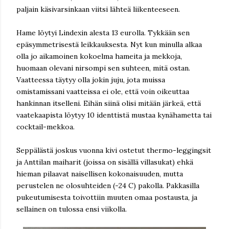
paljain käsivarsinkaan viitsi lähteä liikenteeseen.
Hame löytyi Lindexin alesta 13 eurolla. Tykkään sen
epäsymmetrisestä leikkauksesta. Nyt kun minulla alkaa
olla jo aikamoinen kokoelma hameita ja mekkoja,
huomaan olevani nirsompi sen suhteen, mitä ostan.
Vaatteessa täytyy olla jokin juju, jota muissa
omistamissani vaatteissa ei ole, että voin oikeuttaa
hankinnan itselleni. Eihän siinä olisi mitään järkeä, että
vaatekaapista löytyy 10 identtistä mustaa kynähametta tai
cocktail-mekkoa.
Seppälästä joskus vuonna kivi ostetut thermo-leggingsit
ja Anttilan maiharit (joissa on sisällä villasukat) ehkä
hieman pilaavat naisellisen kokonaisuuden, mutta
perustelen ne olosuhteiden (-24 C) pakolla. Pakkasilla
pukeutumisesta toivottiin muuten omaa postausta, ja
sellainen on tulossa ensi viikolla.