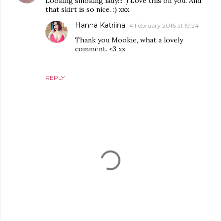
Looking smoking lady!!! :) Love this on you. And
that skirt is so nice. :) xxx
Hanna Katriina
4 February 2016 at 19:24
Thank you Mookie, what a lovely
comment. <3 xx
REPLY