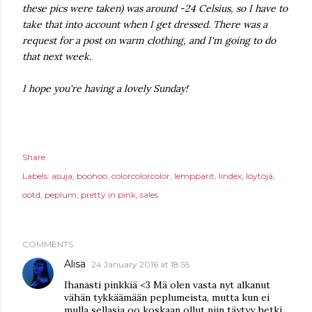
these pics were taken) was around -24 Celsius, so I have to
take that into account when I get dressed. There was a
request for a post on warm clothing, and I'm going to do
that next week.
I hope you're having a lovely Sunday!
Share
Labels:
asuja
boohoo
colorcolorcolor
lempparit
lindex
löytöjä
ootd
peplum
pretty in pink
sales
COMMENTS
Alisa
24 January 2016 at 18:55
Ihanasti pinkkiä <3 Mä olen vasta nyt alkanut
vähän tykkäämään peplumeista, mutta kun ei
mulla sellasia oo koskaan ollut niin täytyy hetki