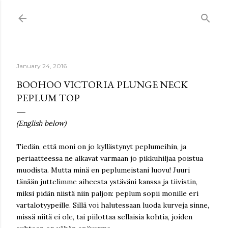
Skip to main content
January 24, 2016
BOOHOO VICTORIA PLUNGE NECK
PEPLUM TOP
(English below)
Tiedän, että moni on jo kyllästynyt peplumeihin, ja
periaatteessa ne alkavat varmaan jo pikkuhiljaa poistua
muodista. Mutta minä en peplumeistani luovu! Juuri
tänään juttelimme aiheesta ystäväni kanssa ja tiivistin,
miksi pidän niistä niin paljon: peplum sopii monille eri
vartalotyypeille. Sillä voi halutessaan luoda kurveja sinne,
missä niitä ei ole, tai piilottaa sellaisia kohtia, joiden