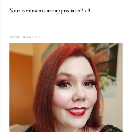
Your comments are appreciated! <3
P
o
s
POPULAR POSTS
t
a
C
o
m
m
e
n
t