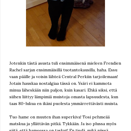
Jotenkin tästä asusta tuli ensimmäisenä mieleen Frendien
Rachel sarjan ensimmäisillä tuotantokausilla, haha. Essu
vaan päälle ja voisin lähteä Central Perkiin tarjoilemaan!
Jotain hauskaa nostalgiaa tässä on. Ysäri ei kammota
minua läheskään niin paljon, kuin kasari. Ehkä siksi, että
siihen liittyy lämpimiä muistoja omasta lapsuudesta, kun
taas 80-lukua en ikäni puolesta ymmärrettävästi muista.
Tuo hame on muuten ihan superkiva! Tosi pehmeää
matskua ja yllättävän pitkä. Tykkään. Ja iso plussa myös
siitä, että hameessa on taskut! En tiedä, mikä niissä