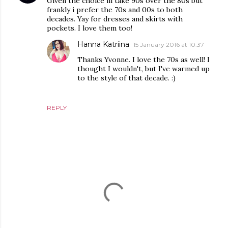
Given the choice ill take 90s over the 80s but
frankly i prefer the 70s and 00s to both
decades. Yay for dresses and skirts with
pockets. I love them too!
Hanna Katriina
15 January 2016 at 10:37
Thanks Yvonne. I love the 70s as well! I
thought I wouldn't, but I've warmed up
to the style of that decade. :)
REPLY