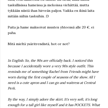
taskullisissa hameissa ja mekoissa viehättää, mutta
tykkään niistä ihan hirveän paljon. Vaikka en ikinä laita
mitään niihin taskuihin. :D
Paita ja hame maksoivat muuten yhteensä alle 20 €, ei
paha.
Mitä mieltä ysäritrendistä, hot or not?
In English: So, the 90s are officially back. I noticed this
because I accidentally wore a very 90s style outfit. This
reminds me of something Rachel from Friends might have
worn during the first couple of seasons of the show. All I
need is a cute apron and I can go and waitress at Central
Perk.
By the way, I simply adore the skirt. It's very soft, it's long
enough for a tall girl like myself and it has POCKETS. What