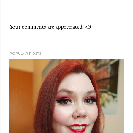
Your comments are appreciated! <3
P
o
s
POPULAR POSTS
t
a
C
o
m
m
e
n
t