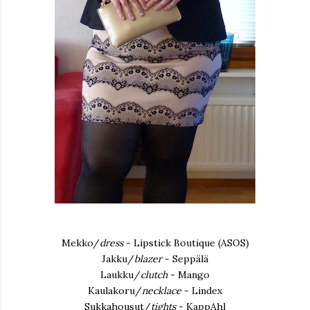
Mekko/
dress
- Lipstick Boutique (ASOS)
Jakku/
blazer
- Seppälä
Laukku/
clutch
- Mango
Kaulakoru/
necklace
- Lindex
Sukkahousut/
tights
- KappAhl