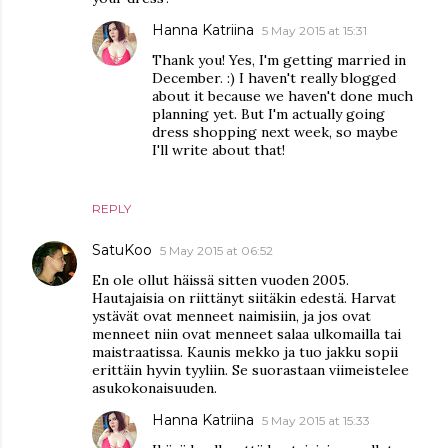
Hanna Katriina
5 May 2015 at 15:31
Thank you! Yes, I'm getting married in
December. :) I haven't really blogged
about it because we haven't done much
planning yet. But I'm actually going
dress shopping next week, so maybe
I'll write about that!
REPLY
SatuKoo
5 May 2015 at 06:52
En ole ollut häissä sitten vuoden 2005.
Hautajaisia on riittänyt siitäkin edestä. Harvat
ystävät ovat menneet naimisiin, ja jos ovat
menneet niin ovat menneet salaa ulkomailla tai
maistraatissa. Kaunis mekko ja tuo jakku sopii
erittäin hyvin tyyliin. Se suorastaan viimeistelee
asukokonaisuuden.
Hanna Katriina
5 May 2015 at 15:33