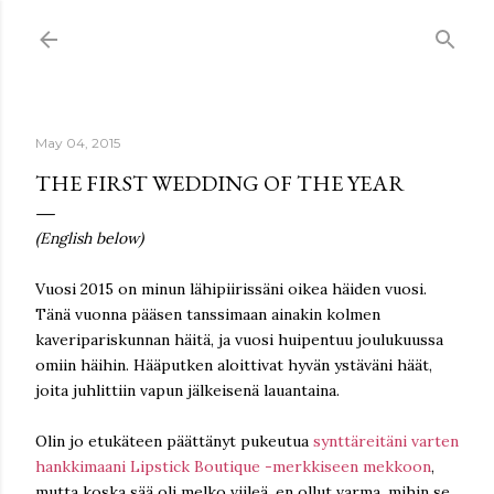
Skip to main content
May 04, 2015
THE FIRST WEDDING OF THE YEAR
(English below)
Vuosi 2015 on minun lähipiirissäni oikea häiden vuosi.
Tänä vuonna pääsen tanssimaan ainakin kolmen
kaveripariskunnan häitä, ja vuosi huipentuu joulukuussa
omiin häihin. Hääputken aloittivat hyvän ystäväni häät,
joita juhlittiin vapun jälkeisenä lauantaina.
Olin jo etukäteen päättänyt pukeutua
synttäreitäni varten
hankkimaani Lipstick Boutique -merkkiseen mekkoon
,
mutta koska sää oli melko viileä, en ollut varma, mihin se