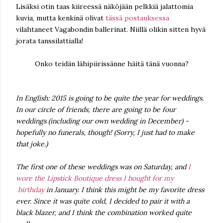
Lisäksi otin taas kiireessä näköjään pelkkiä jalattomia
kuvia, mutta kenkinä olivat
tässä postauksessa
vilahtaneet Vagabondin ballerinat. Niillä olikin sitten hyvä
jorata tanssilattialla!
Onko teidän lähipiirissänne häitä tänä vuonna?
In English: 2015 is going to be quite the year for weddings.
In our circle of friends, there are going to be four
weddings (including our own wedding in December) -
hopefully no funerals, though! (Sorry, I just had to make
that joke.)
The first one of these weddings was on Saturday, and
I
wore the Lipstick Boutique dress I bought for my
birthday
in January. I think this might be my favorite dress
ever. Since it was quite cold, I decided to pair it with a
black blazer, and I think the combination worked quite