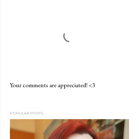
Your comments are appreciated! <3
P
o
s
POPULAR POSTS
t
a
C