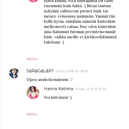
Ikävä kuulla, että hautajaisia on ollut
enemmän kuin häitä. :( Moni tuntuu
nykyään valitsevan pienet häät tai
menee reissussa naimisiin. Ymmärrän
kyllä hyvin, siinähän säästää kuitenkin
melkoisesti rahaa. Itse olen kuitenkin
aina halunnut hieman perinteisemmät
häät, vaikka meille ei kirkkovihkimistä
tulekaan. :)
REPLY
SΔRΔGΔLΔXY
5 May 2015 at 08:51
Upea asukokonaisuus ♡
Hanna Katriina
5 May 2015 at 15:33
Voi kiitoksia! :)
REPLY