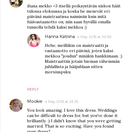
ihana mekko <3 itsellä poikaystävän siskon häät
tulossa elokuussa ja koska he menevät eri
päivänä maistraatissa naimisiin kuin mitä
häävastaanotto on, niin saan hyvällä omalla
tunnolla tehdä kaksi mekkoa ;)
Hanna Katriina
4 May 2015 at 20:50
Hehe, meilläkin on maistraatti ja
vastaanotto eri päivinä, joten kaksi
mekkoa "joudun" minäkin hankkimaan. ;)
Maistraattiin jotain hieman vähemmän
juhlallista ja hääjuhlaan sitten
morsiuspuku.
REPLY
Mookie
4 May 2015 at 23:25
You look amazing. I love this dress. Weddings
can be difficult to dress for, but you've done it
brilliantly. :) I didn't know that you were getting
married. That is so exciting. Have you found
your dress?