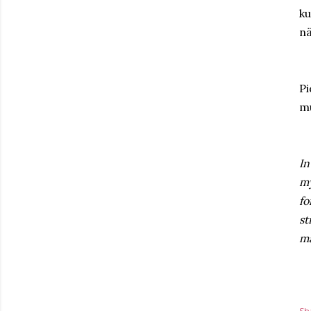
ku
nä
Pi
mu
In
my
fo
st
ma
Sh