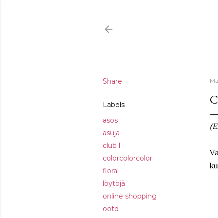
Share
Ma
C
Labels
asos
(E
asuja
club l
Va
colorcolorcolor
k
floral
löytöjä
online shopping
ootd