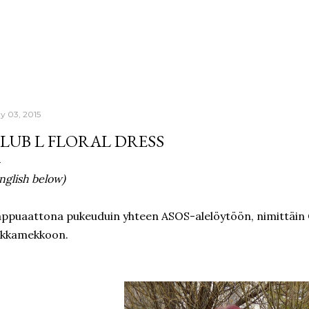
Skip to main content
y 03, 2015
LUB L FLORAL DRESS
nglish below)
ppuaattona pukeuduin yhteen ASOS-alelöytöön, nimittäin 
ukkamekkoon.