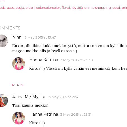
els:
asos
asuja
club l
colorcolorcolor
floral
löytöjä
online shopping
ootd
pri
OMMENTS
Ninni
3 May 2015 at 13:47
En oo ollu ikinä kukkamekkotyttö, mutta ton voisin kyllä ilomi
magee mekko siis ja hyvä ostos :-)
Hanna Katriina
3 May 2015 at 23:30
Kiitos! :) Tässä on kyllä vähän eri meininkiä, kuin
REPLY
Jaana M / My life
3 May 2015 at 21:41
Tosi kaunis mekko!
Hanna Katriina
3 May 2015 at 23:31
Kiitos! :)