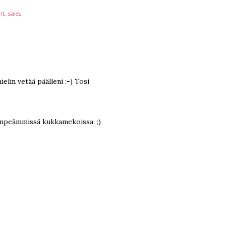
nt
sales
elin vetää päälleni :-) Tosi
 hempeämmissä kukkamekoissa. ;)