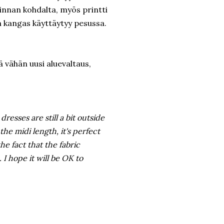
rinnan kohdalta, myös printti
n kangas käyttäytyy pesussa.
ä vähän uusi aluevaltaus,
dresses are still a bit outside
 the midi length, it's perfect
 the fact that the fabric
 I hope it will be OK to