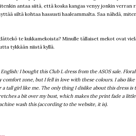
itenkin antaa siitä, että koska kangas venyy jonkin verran 
yttää siltä kohtaa hassusti haaleammalta. Saa nähdä, mite
dättekö te kukkamekoista? Minulle tällaiset mekot ovat viel
tta tykkään niistä kyllä.
 English: I bought this Club L dress from the ASOS sale. Floral 
 comfort zone, but I fell in love with these colours. I also like
r a tall girl like me. The only thing I dislike about this dress is
retches a bit over my bust, which makes the print fade a little.
chine wash this (according to the website, it is).
are