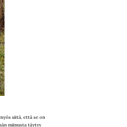
yös siitä, että se on
ähän miinusta täytyy