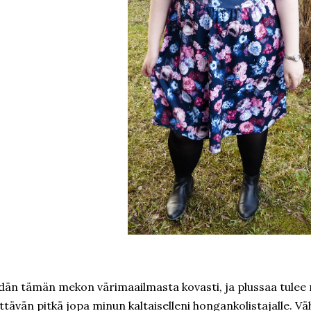
dän tämän mekon värimaailmasta kovasti, ja plussaa tulee m
ittävän pitkä jopa minun kaltaiselleni hongankolistajalle. V