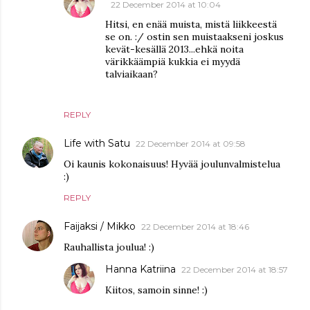
22 December 2014 at 10:04
Hitsi, en enää muista, mistä liikkeestä
se on. :/ ostin sen muistaakseni joskus
kevät-kesällä 2013...ehkä noita
värikkäämpiä kukkia ei myydä
talviaikaan?
REPLY
Life with Satu
22 December 2014 at 09:58
Oi kaunis kokonaisuus! Hyvää joulunvalmistelua
:)
REPLY
Faijaksi / Mikko
22 December 2014 at 18:46
Rauhallista joulua! :)
Hanna Katriina
22 December 2014 at 18:57
Kiitos, samoin sinne! :)