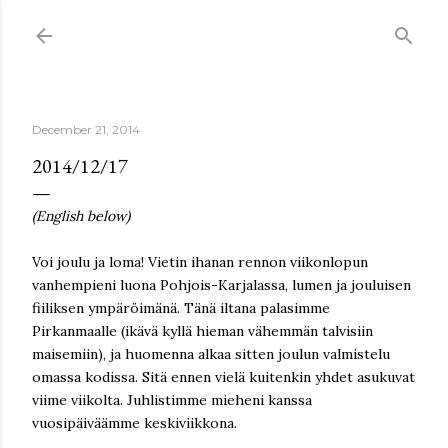
Skip to main content
December 21, 2014
2014/12/17
(English below)
Voi joulu ja loma! Vietin ihanan rennon viikonlopun
vanhempieni luona Pohjois-Karjalassa, lumen ja jouluisen
fiiliksen ympäröimänä. Tänä iltana palasimme
Pirkanmaalle (ikävä kyllä hieman vähemmän talvisiin
maisemiin), ja huomenna alkaa sitten joulun valmistelu
omassa kodissa. Sitä ennen vielä kuitenkin yhdet asukuvat
viime viikolta. Juhlistimme mieheni kanssa
vuosipäiväämme keskiviikkona.