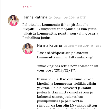
REPLY
Hanna Katriina
24 December 2014 at 17:31
Pahoittelut kommentin äsken jättäneelle
lukijalle - kännykkäni temppuilee, ja kun yritin
julkaista kommenttia, poistin sen vahingossa. :(
Rauhallista joulua!
Hanna Katriina
25 December 2014 at 14:54
Tässä sähköpostista pelastettu
kommentti nimimerkiltä imlacking:
"imlacking has left a new comment on
your post "2014/12/17":
Ihanaa joulua. Itse olin viime viikon
kipeänä ja kuumeessa, vieläkin vähän
yskittää. En ole hirveästi jaksanut
joulua laittaa mutta onneksi oon jo
kolmesti saanut jouluruokaa
pikkujouluissa ja pari kertaa
riisipuuroa kun olin 1,5 viikkoa sitten