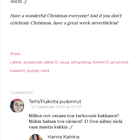
ASOS. ;)
Have a wonderful Christmas everyone! And if you don't
celebrate Christmas, have a great week nevertheless!
Share
Labels:
accessories
aleksi 13
asuja
bling bling
forever21
ginatricot
kappahl
löytöjä
ootd
COMMENTS
Terhi/Puikolta pudonnut
22 December 2014 at 07:07
Millon oot ostanu ton turkoosin kukkasen?
Mäkin haluan ton värisen!! :D Oon nähny sielä
vaan mustia kukkia :/
Hanna Katriina