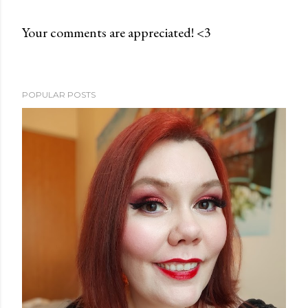
Your comments are appreciated! <3
P
o
s
POPULAR POSTS
t
a
C
o
m
m
e
n
t