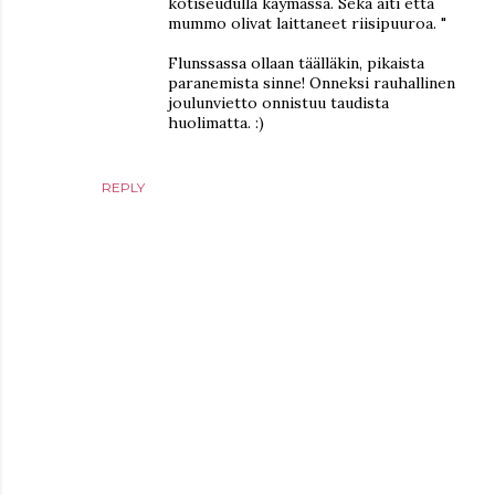
kotiseudulla käymässä. Sekä äiti että
mummo olivat laittaneet riisipuuroa. "
Flunssassa ollaan täälläkin, pikaista
paranemista sinne! Onneksi rauhallinen
joulunvietto onnistuu taudista
huolimatta. :)
REPLY