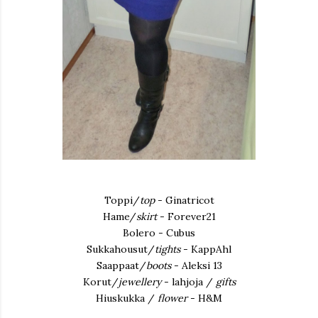
Toppi/
top
- Ginatricot
Hame/
skirt
- Forever21
Bolero - Cubus
Sukkahousut/
tights
- KappAhl
Saappaat/
boots
- Aleksi 13
Korut/
jewellery
- lahjoja /
gifts
Hiuskukka /
flower
- H&M