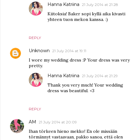
Hanna Katriina
21 July 2014 at 21:28
Kiitoksia! Baker sopi kyllä aika kivasti
yhteen tuon mekon kanssa. :)
REPLY
Unknown
21 July 2014 at 19:11
I wore my wedding dress :P Your dress was very
pretty.
Hanna Katriina
21 July 2014 at 21:29
Thank you very much! Your wedding
dress was beautiful. <3
REPLY
AM
21 July 2014 at 20:09
Ihan törkeen hieno mekko! En ole missään
törmännyt vastaavaan, pakko sanoa, että olen