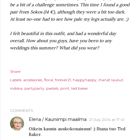
be a bit of a challenge sometimes. This time I found a good
pair from Sokos (14 €), although they were a bit too dark.
At least no-one had to see how pale my legs actually are. ;)
I felt beautiful in this outfit, and had a wonderful day
overall. How about you guys, have you been
to any
weddings this summer? What did you wear?
Share
Labels:
accessories
floral
forever21
happyhappy
ihanat laukut
indiska
partyparty
pastels
print
ted baker
COMMENTS
Elena / Kauniimpi maailma
21 July 2014 at 17:41
Oikein kaunis asukokonaisuus! :) Ihana tuo Ted
Baker.