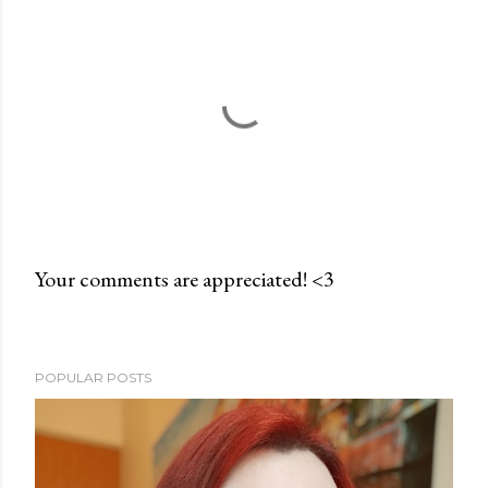
Your comments are appreciated! <3
P
o
s
POPULAR POSTS
t
a
C
o