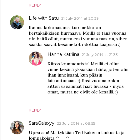
REPLY
Life with Satu
21 July 2014 at 20:39
Kaunis kokonaisuus, tuo mekko on
kertakaikkisen hurmaava! Meillä ei tänä vuonna
ole häitä ollut, mutta ensi vuonna taas on, sihen
saakka saavat kesämekot odottaa kaapissa :)
Hanna Katriina
21 July 2014 at 21:33
Kiitos kommentista! Meillä ei ollut
viime kesänä yksiäkään häitä, joten olin
ihan innoissani, kun pääsin
laittautumaan. :) Ensi vuonna onkin
sitten useammat häät luvassa - myös
omat, mutta ne eivät ole kesällä. ;)
REPLY
SaraGalaxyy
22 July 2014 at 08:55
Upea asu! Mä tykkään Ted Bakerin laukuista ja
lompakoista ^__^