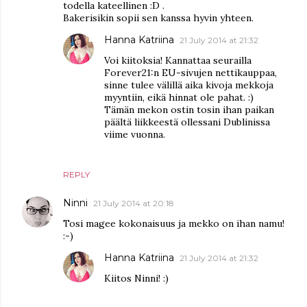
todella kateellinen :D .
Bakerisikin sopii sen kanssa hyvin yhteen.
Hanna Katriina
21 July 2014 at 21:32
Voi kiitoksia! Kannattaa seurailla
Forever21:n EU-sivujen nettikauppaa,
sinne tulee välillä aika kivoja mekkoja
myyntiin, eikä hinnat ole pahat. :)
Tämän mekon ostin tosin ihan paikan
päältä liikkeestä ollessani Dublinissa
viime vuonna.
REPLY
Ninni
21 July 2014 at 20:18
Tosi magee kokonaisuus ja mekko on ihan namu!
:-)
Hanna Katriina
21 July 2014 at 21:32
Kiitos Ninni! :)