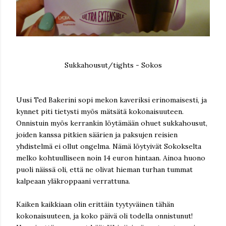
Sukkahousut/tights - Sokos
Uusi Ted Bakerini sopi mekon kaveriksi erinomaisesti, ja
kynnet piti tietysti myös mätsätä kokonaisuuteen.
Onnistuin myös kerrankin löytämään ohuet sukkahousut,
joiden kanssa pitkien säärien ja paksujen reisien
yhdistelmä ei ollut ongelma. Nämä löytyivät Sokokselta
melko kohtuulliseen noin 14 euron hintaan. Ainoa huono
puoli näissä oli, että ne olivat hieman turhan tummat
kalpeaan yläkroppaani verrattuna.
Kaiken kaikkiaan olin erittäin tyytyväinen tähän
kokonaisuuteen, ja koko päivä oli todella onnistunut!