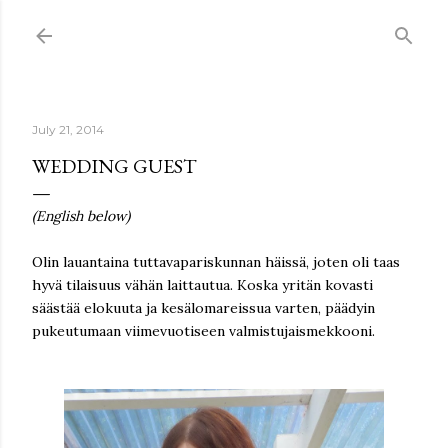
Skip to main content
July 21, 2014
WEDDING GUEST
(English below)
Olin lauantaina tuttavapariskunnan häissä, joten oli taas
hyvä tilaisuus vähän laittautua. Koska yritän kovasti
säästää elokuuta ja kesälomareissua varten, päädyin
pukeutumaan viimevuotiseen valmistujaismekkooni.