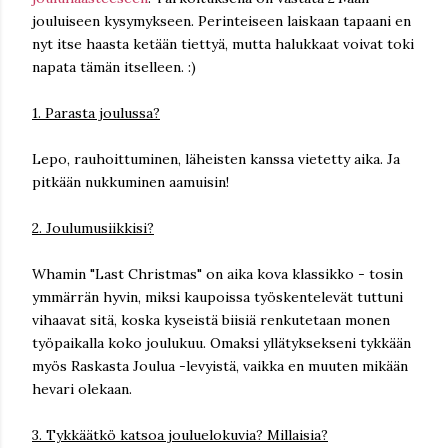
jouluiseen kysymykseen. Perinteiseen laiskaan tapaani en
nyt itse haasta ketään tiettyä, mutta halukkaat voivat toki
napata tämän itselleen. :)
1. Parasta joulussa?
Lepo, rauhoittuminen, läheisten kanssa vietetty aika. Ja
pitkään nukkuminen aamuisin!
2. Joulumusiikkisi?
Whamin "Last Christmas" on aika kova klassikko - tosin
ymmärrän hyvin, miksi kaupoissa työskentelevät tuttuni
vihaavat sitä, koska kyseistä biisiä renkutetaan monen
työpaikalla koko joulukuu. Omaksi yllätyksekseni tykkään
myös Raskasta Joulua -levyistä, vaikka en muuten mikään
hevari olekaan.
3. Tykkäätkö katsoa jouluelokuvia? Millaisia?