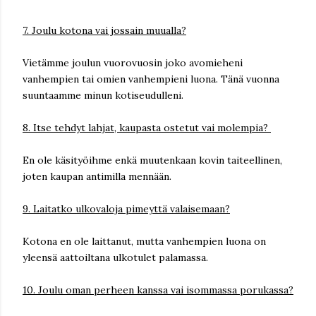
7. Joulu kotona vai jossain muualla?
Vietämme joulun vuorovuosin joko avomieheni
vanhempien tai omien vanhempieni luona. Tänä vuonna
suuntaamme minun kotiseudulleni.
8. Itse tehdyt lahjat, kaupasta ostetut vai molempia?
En ole käsityöihme enkä muutenkaan kovin taiteellinen,
joten kaupan antimilla mennään.
9. Laitatko ulkovaloja pimeyttä valaisemaan?
Kotona en ole laittanut, mutta vanhempien luona on
yleensä aattoiltana ulkotulet palamassa.
10. Joulu oman perheen kanssa vai isommassa porukassa?