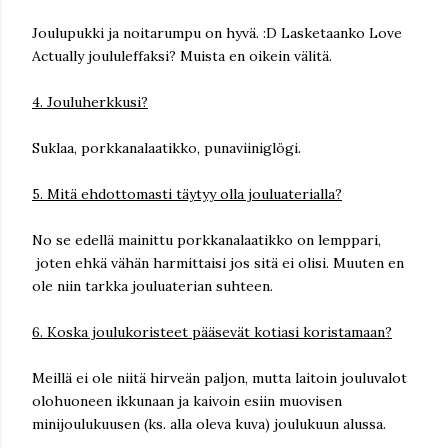
Joulupukki ja noitarumpu on hyvä. :D Lasketaanko Love
Actually joululeffaksi? Muista en oikein välitä.
4. Jouluherkkusi?
Suklaa, porkkanalaatikko, punaviiniglögi.
5. Mitä ehdottomasti täytyy olla jouluaterialla?
No se edellä mainittu porkkanalaatikko on lemppari,
joten ehkä vähän harmittaisi jos sitä ei olisi. Muuten en
ole niin tarkka jouluaterian suhteen.
6. Koska joulukoristeet pääsevät kotiasi koristamaan?
Meillä ei ole niitä hirveän paljon, mutta laitoin jouluvalot
olohuoneen ikkunaan ja kaivoin esiin muovisen
minijoulukuusen (ks. alla oleva kuva) joulukuun alussa.