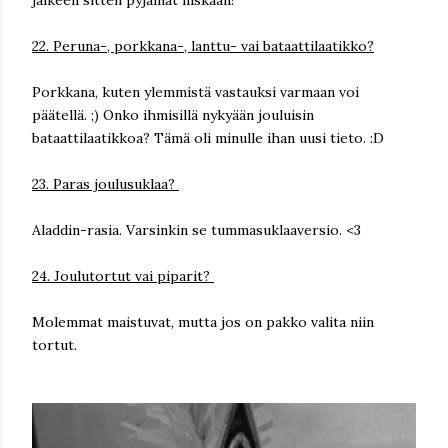
jälkeen sitten pyjamat niskaan!
22. Peruna-, porkkana-, lanttu- vai bataattilaatikko?
Porkkana, kuten ylemmistä vastauksi varmaan voi
päätellä. ;) Onko ihmisillä nykyään jouluisin
bataattilaatikkoa? Tämä oli minulle ihan uusi tieto. :D
23. Paras joulusuklaa?
Aladdin-rasia. Varsinkin se tummasuklaaversio. <3
24. Joulutortut vai piparit?
Molemmat maistuvat, mutta jos on pakko valita niin
tortut.