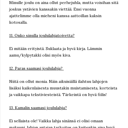
Minulle joulu on aina ollut perhejuhla, mutta voisihan sitä
joskus ystävien kanssakin viettää. Ensi vuonna
ajattelimme olla mieheni kanssa aattoillan kaksin
kotosalla.
11. Onko sinulla joululahjatoivetta?
Ei mitään erityistä. Suklaata ja hyvä kirja. Lämmin
aamu/kylpytakki olisi myös kiva.
12. Paras saamasi joululahja?
Niitä on ollut monia. Näin aikuisiällä ilahtuu lahjojen
lisäksi kaikenlaisesta muustakin muistamisesta, korteista
ja vaikkapa tekstiviesteistä. Tärkeintä on hyvä fiilis!
13. Kamalin saamasi joululahja?
Ei sellaista ole! Vaikka lahja sinänsä ei olisi omaan
makuuni, lahjan antajan tarkoitus on kuitenkin aina hyvä.