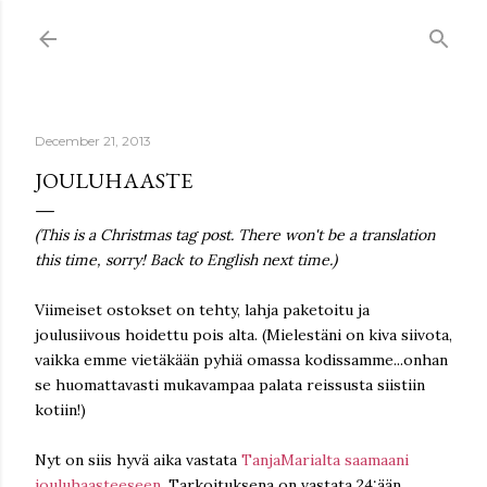
Skip to main content
December 21, 2013
JOULUHAASTE
(This is a Christmas tag post. There won't be a translation
this time, sorry! Back to English next time.)
Viimeiset ostokset on tehty, lahja paketoitu ja
joulusiivous hoidettu pois alta. (Mielestäni on kiva siivota,
vaikka emme vietäkään pyhiä omassa kodissamme...onhan
se huomattavasti mukavampaa palata reissusta siistiin
kotiin!)
Nyt on siis hyvä aika vastata
TanjaMarialta saamaani
jouluhaasteeseen
. Tarkoituksena on vastata 24:ään