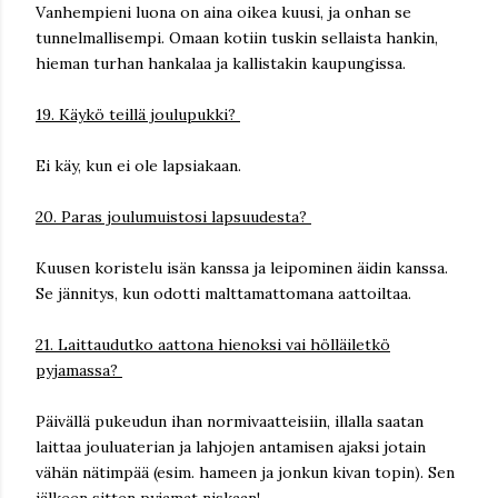
Vanhempieni luona on aina oikea kuusi, ja onhan se
tunnelmallisempi. Omaan kotiin tuskin sellaista hankin,
hieman turhan hankalaa ja kallistakin kaupungissa.
19. Käykö teillä joulupukki?
Ei käy, kun ei ole lapsiakaan.
20. Paras joulumuistosi lapsuudesta?
Kuusen koristelu isän kanssa ja leipominen äidin kanssa.
Se jännitys, kun odotti malttamattomana aattoiltaa.
21. Laittaudutko aattona hienoksi vai hölläiletkö
pyjamassa?
Päivällä pukeudun ihan normivaatteisiin, illalla saatan
laittaa jouluaterian ja lahjojen antamisen ajaksi jotain
vähän nätimpää (esim. hameen ja jonkun kivan topin). Sen