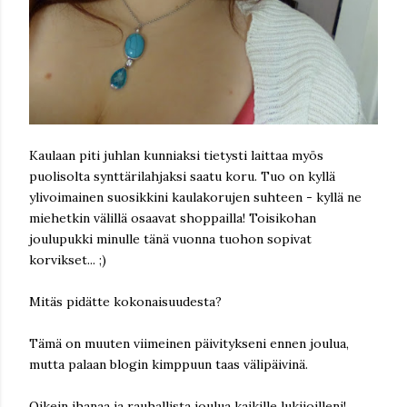
Kaulaan piti juhlan kunniaksi tietysti laittaa myös
puolisolta synttärilahjaksi saatu koru. Tuo on kyllä
ylivoimainen suosikkini kaulakorujen suhteen - kyllä ne
miehetkin välillä osaavat shoppailla! Toisikohan
joulupukki minulle tänä vuonna tuohon sopivat
korvikset... ;)
Mitäs pidätte kokonaisuudesta?
Tämä on muuten viimeinen päivitykseni ennen joulua,
mutta palaan blogin kimppuun taas välipäivinä.
Oikein ihanaa ja rauhallista joulua kaikille lukijoilleni!