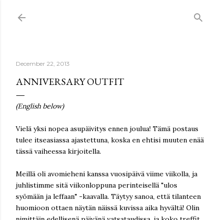
Skip to main content
December 22, 2013
ANNIVERSARY OUTFIT
(English below)
Vielä yksi nopea asupäivitys ennen joulua! Tämä postaus
tulee itseasiassa ajastettuna, koska en ehtisi muuten enää
tässä vaiheessa kirjoitella.
Meillä oli avomieheni kanssa vuosipäivä viime viikolla, ja
juhlistimme sitä viikonloppuna perinteisellä "ulos
syömään ja leffaan" -kaavalla. Täytyy sanoa, että tilanteen
huomioon ottaen näytän näissä kuvissa aika hyvältä! Olin
nimittäin edellisenä päivänä vatsataudissa, ja koko treffit