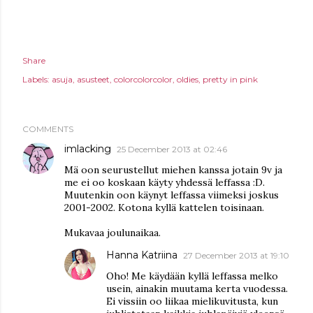
Share
Labels:
asuja
asusteet
colorcolorcolor
oldies
pretty in pink
COMMENTS
imlacking
25 December 2013 at 02:46
Mä oon seurustellut miehen kanssa jotain 9v ja
me ei oo koskaan käyty yhdessä leffassa :D.
Muutenkin oon käynyt leffassa viimeksi joskus
2001-2002. Kotona kyllä kattelen toisinaan.
Mukavaa joulunaikaa.
Hanna Katriina
27 December 2013 at 19:10
Oho! Me käydään kyllä leffassa melko
usein, ainakin muutama kerta vuodessa.
Ei vissiin oo liikaa mielikuvitusta, kun