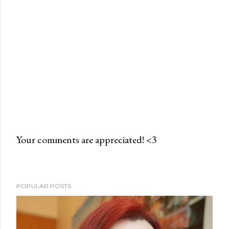
Your comments are appreciated! <3
P
o
s
POPULAR POSTS
t
a
C