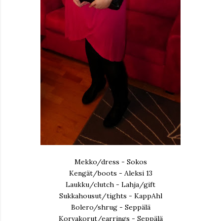
Mekko/dress - Sokos
Kengät/boots - Aleksi 13
Laukku/clutch - Lahja/gift
Sukkahousut/tights - KappAhl
Bolero/shrug - Seppälä
Korvakorut/earrings - Seppälä