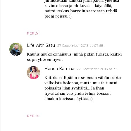
juhlistetaan kaikkia juhlapäiviä yleensä
ravintolassa ja elokuvissa käymällä,
paitsi joskus harvoin saatetaan tehdä
pieni reissu. :)
REPLY
Life with Satu
27 December 2013 at 07:58
Kaunis asukokonaisuus, minä pidän tuosta, kaikki
sopii yhteen hyvin.
Hanna Katriina
27 December 2013 at 19:11
Kiitoksia! Epäilin itse ensin vähän tuota
valkoista boleroa, mutta musta tuntui
toisaalta liian synkältä... Ja ihan
hyvältähän tuo yhdistelmä tosiaan
ainakin kuvissa näyttää. :)
REPLY