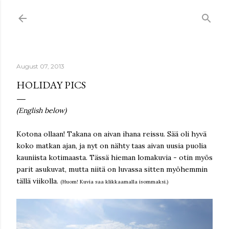
Skip to main content
August 07, 2013
HOLIDAY PICS
(English below)
Kotona ollaan! Takana on aivan ihana reissu. Sää oli hyvä
koko matkan ajan, ja nyt on nähty taas aivan uusia puolia
kauniista kotimaasta. Tässä hieman lomakuvia - otin myös
parit asukuvat, mutta niitä on luvassa sitten myöhemmin
tällä viikolla.
(Huom! Kuvia saa klikkaamalla isommaksi.)