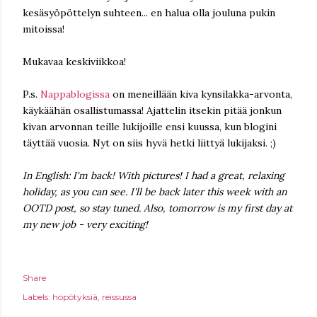
kesäsyöpöttelyn suhteen... en halua olla jouluna pukin
mitoissa!
Mukavaa keskiviikkoa!
P.s.
Nappablogissa
on meneillään kiva kynsilakka-arvonta,
käykäähän osallistumassa! Ajattelin itsekin pitää jonkun
kivan arvonnan teille lukijoille ensi kuussa, kun blogini
täyttää vuosia. Nyt on siis hyvä hetki liittyä lukijaksi. ;)
In English: I'm back! With pictures! I had a great, relaxing
holiday, as you can see. I'll be back later this week with an
OOTD post, so stay tuned. Also, tomorrow is my first day at
my new job - very exciting!
Share
Labels:
höpötyksiä
reissussa