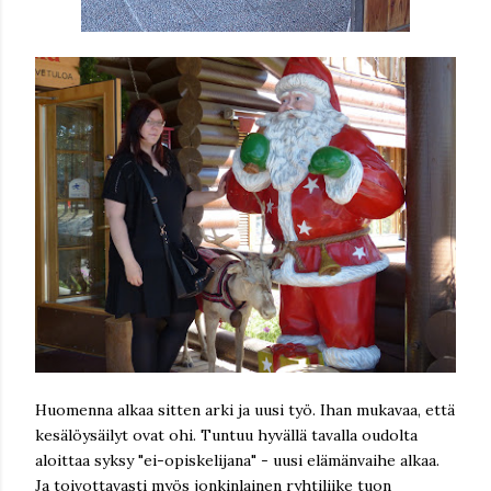
Huomenna alkaa sitten arki ja uusi työ. Ihan mukavaa, että
kesälöysäilyt ovat ohi. Tuntuu hyvällä tavalla oudolta
aloittaa syksy "ei-opiskelijana" - uusi elämänvaihe alkaa.
Ja toivottavasti myös jonkinlainen ryhtiliike tuon