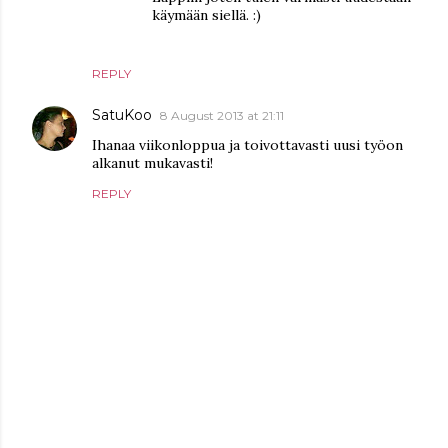
käymään siellä. :)
REPLY
SatuKoo
8 August 2013 at 21:11
Ihanaa viikonloppua ja toivottavasti uusi työon
alkanut mukavasti!
REPLY