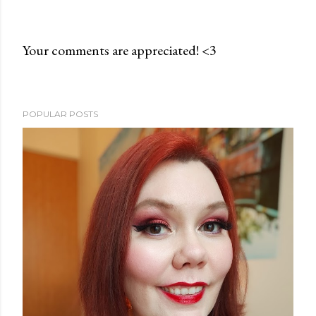
Your comments are appreciated! <3
P
o
s
POPULAR POSTS
t
a
C
o
m
m
e
n
t