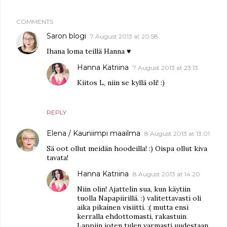
COMMENTS
Saron blogi
7 August 2013 at 20:58
Ihana loma teillä Hanna ♥
Hanna Katriina
7 August 2013 at 23:13
Kiitos L, niin se kyllä oli! :)
REPLY
Elena / Kauniimpi maailma
8 August 2013 at 13:01
Sä oot ollut meidän hoodeilla! :) Oispa ollut kiva
tavata!
Hanna Katriina
8 August 2013 at 14:20
Niin olin! Ajattelin sua, kun käytiin
tuolla Napapiirillä. :) valitettavasti oli
aika pikainen visiitti. :( mutta ensi
kerralla ehdottomasti, rakastuin
Lappiin joten tulen varmasti uudestaan