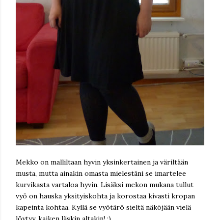
Mekko on malliltaan hyvin yksinkertainen ja väriltään
musta, mutta ainakin omasta mielestäni se imartelee
kurvikasta vartaloa hyvin. Lisäksi mekon mukana tullut
vyö on hauska yksityiskohta ja korostaa kivasti kropan
kapeinta kohtaa. Kyllä se vyötärö sieltä näköjään vielä
löytyy, kaiken läskin altakin! ;)