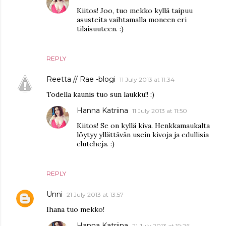
Kiitos! Joo, tuo mekko kyllä taipuu
asusteita vaihtamalla moneen eri
tilaisuuteen. :)
REPLY
Reetta // Rae -blogi
11 July 2013 at 11:34
Todella kaunis tuo sun laukku!! :)
Hanna Katriina
11 July 2013 at 11:50
Kiitos! Se on kyllä kiva. Henkkamaukalta
löytyy yllättävän usein kivoja ja edullisia
clutcheja. :)
REPLY
Unni
21 July 2013 at 13:57
Ihana tuo mekko!
Hanna Katriina
21 July 2013 at 19:26