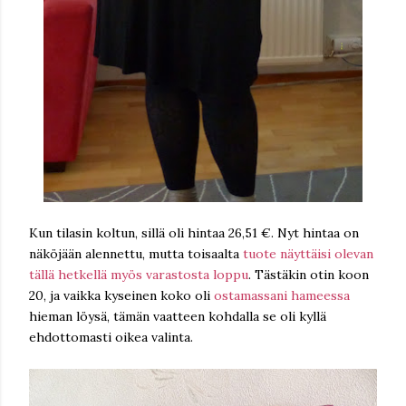
Kun tilasin koltun, sillä oli hintaa 26,51 €. Nyt hintaa on
näköjään alennettu, mutta toisaalta
tuote näyttäisi olevan
tällä hetkellä myös varastosta loppu
. Tästäkin otin koon
20, ja vaikka kyseinen koko oli
ostamassani hameessa
hieman löysä, tämän vaatteen kohdalla se oli kyllä
ehdottomasti oikea valinta.