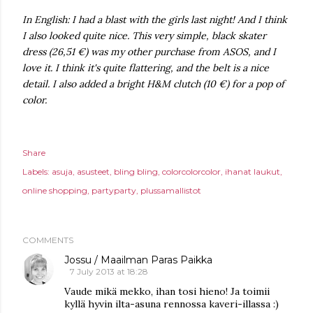
In English: I had a blast with the girls last night! And I think
I also looked quite nice. This very simple, black skater
dress (26,51 €) was my other purchase from ASOS, and I
love it. I think it's quite flattering, and the belt is a nice
detail. I also added a bright H&M clutch (10 €) for a pop of
color.
Share
Labels:
asuja
asusteet
bling bling
colorcolorcolor
ihanat laukut
online shopping
partyparty
plussamallistot
COMMENTS
Jossu / Maailman Paras Paikka
7 July 2013 at 18:28
Vaude mikä mekko, ihan tosi hieno! Ja toimii
kyllä hyvin ilta-asuna rennossa kaveri-illassa :)