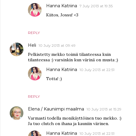
Hanna Katriina
7 July 2013 at 19:35
Kiitos, Jossu! <3
REPLY
Heli
10 July 2013 at 09:49
Pelkistetty mekko toimii tilanteessa kuin
tilanteessa :) varsinkin kun värinä on musta ;)
Hanna Katriina
10 July 2013 at 22:51
Totta! ;)
REPLY
Elena / Kauniimpi maailma
10 July 2013 at 15:29
Varmasti todella monikäyttöinen tuo mekko. :)
Ja tuo clutch on ihana ja kauniin värinen.
Hanna Katriina
10 July 2013 at 22:51