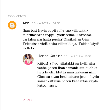
COMMENTS
Anni
1 June 2012 at 09:53
Ihan tosi hyvin sopii sulle tuo villatakki-
mintunvihreä toppi -yhdistelmä! Korostaa
vartalon parhaita puolia! Olisikohan Gina
Tricotissa vielä noita villatakkeja.. Taidan käydä
itelleki.
Hanna Katriina
1 June 2012 at 16:37
Kiitos! :) Tuo villatakki on kyllä aika
vanha, joten ihan samanlaista ei ehkä
heti löydä.. Mutta muistaakseni näin
Ginassa aivan hetki sitten jotain hyvin
samankaltaisia, joten kannattaa käydä
katsomassa.
REPLY