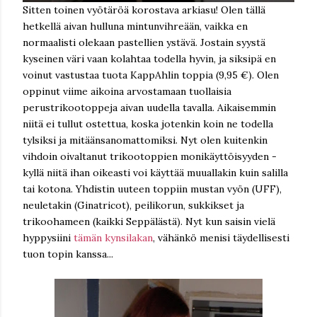
Sitten toinen vyötäröä korostava arkiasu! Olen tällä
hetkellä aivan hulluna mintunvihreään, vaikka en
normaalisti olekaan pastellien ystävä. Jostain syystä
kyseinen väri vaan kolahtaa todella hyvin, ja siksipä en
voinut vastustaa tuota KappAhlin toppia (9,95 €). Olen
oppinut viime aikoina arvostamaan tuollaisia
perustrikootoppeja aivan uudella tavalla. Aikaisemmin
niitä ei tullut ostettua, koska jotenkin koin ne todella
tylsiksi ja mitäänsanomattomiksi. Nyt olen kuitenkin
vihdoin oivaltanut trikootoppien monikäyttöisyyden -
kyllä niitä ihan oikeasti voi käyttää muuallakin kuin salilla
tai kotona. Yhdistin uuteen toppiin mustan vyön (UFF),
neuletakin (Ginatricot), peilikorun, sukkikset ja
trikoohameen (kaikki Seppälästä). Nyt kun saisin vielä
hyppysiini
tämän kynsilakan
, vähänkö menisi täydellisesti
tuon topin kanssa...