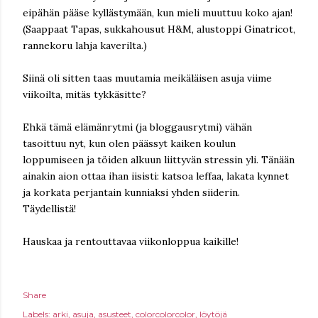
eipähän pääse kyllästymään, kun mieli muuttuu koko ajan!
(Saappaat Tapas, sukkahousut H&M, alustoppi Ginatricot,
rannekoru lahja kaverilta.)
Siinä oli sitten taas muutamia meikäläisen asuja viime
viikoilta, mitäs tykkäsitte?
Ehkä tämä elämänrytmi (ja bloggausrytmi) vähän
tasoittuu nyt, kun olen päässyt kaiken koulun
loppumiseen ja töiden alkuun liittyvän stressin yli. Tänään
ainakin aion ottaa ihan iisisti: katsoa leffaa, lakata kynnet
ja korkata perjantain kunniaksi yhden siiderin.
Täydellistä!
Hauskaa ja rentouttavaa viikonloppua kaikille!
Share
Labels:
arki
asuja
asusteet
colorcolorcolor
löytöjä