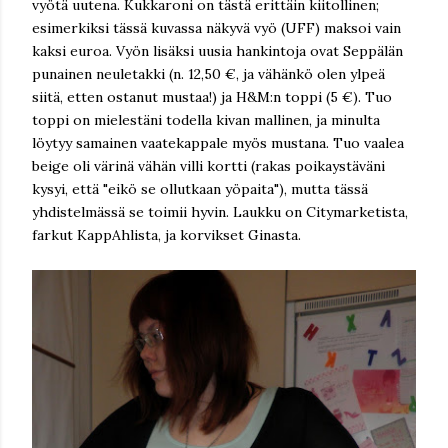
vyötä uutena. Kukkaroni on tästä erittäin kiitollinen;
esimerkiksi tässä kuvassa näkyvä vyö (UFF) maksoi vain
kaksi euroa. Vyön lisäksi uusia hankintoja ovat Seppälän
punainen neuletakki (n. 12,50 €, ja vähänkö olen ylpeä
siitä, etten ostanut mustaa!) ja H&M:n toppi (5 €). Tuo
toppi on mielestäni todella kivan mallinen, ja minulta
löytyy samainen vaatekappale myös mustana. Tuo vaalea
beige oli värinä vähän villi kortti (rakas poikaystäväni
kysyi, että "eikö se ollutkaan yöpaita"), mutta tässä
yhdistelmässä se toimii hyvin. Laukku on Citymarketista,
farkut KappAhlista, ja korvikset Ginasta.