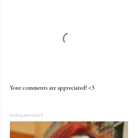
Your comments are appreciated! <3
P
o
s
POPULAR POSTS
t
a
C