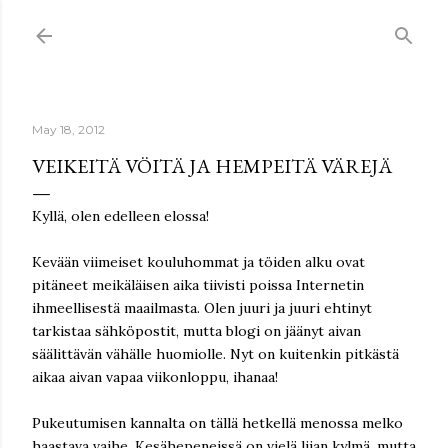
Skip to main content
May 18, 2012
VEIKEITÄ VÖITÄ JA HEMPEITÄ VÄREJÄ
Kyllä, olen edelleen elossa!
Kevään viimeiset kouluhommat ja töiden alku ovat
pitäneet meikäläisen aika tiivisti poissa Internetin
ihmeellisestä maailmasta. Olen juuri ja juuri ehtinyt
tarkistaa sähköpostit, mutta blogi on jäänyt aivan
säälittävän vähälle huomiolle. Nyt on kuitenkin pitkästä
aikaa aivan vapaa viikonloppu, ihanaa!
Pukeutumisen kannalta on tällä hetkellä menossa melko
haastava vaihe. Kesähepeneissä on vielä liian kylmä, mutta