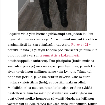
Lopuksi vielä yksi hieman juhlavampi asu, johon kuuluu
myös oleellisena osana vyö. Tilasin muutama viikko sitten
ensimmäistä kertaa elämässäni tuotteita
Forever 21
-
nettikaupasta, ja yllätyin todella positiivisesti (minulla kun
on ollut näitä varsin
traumaattisia kokemuksia
nettishoppailun suhteen). Tuo pitsipaita (jonka mukana
siis tuli myös vyö) maksoi vajaat pari kymppiä, ja violetti,
aivan täydellisen mallinen hame vain kympin. Tilaus tuli
nopeasti perille, ja koska tehtiin kaverin kanssa suht
mittava yhteistilaus (heh), ei postikulujakaan ollut.
Minkähän takia muuten hoen koko ajan, että en tykkää
pastelleista, kun tässäkin postauksessa kaikki yläosani
ovat olleet melko hempeän sävyisiä? Huoh, meikäläisen
vaatemaku ei kyllä tarjoa minkäänlaista jatkuvuutta. Mutta